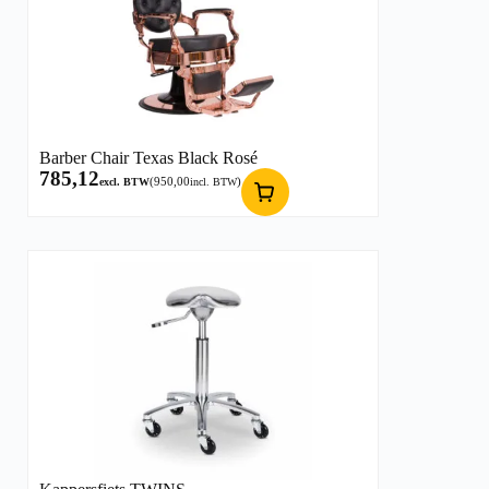
Barber Chair Texas Black Rosé
785,12
(
950,00
)
excl. BTW
incl. BTW