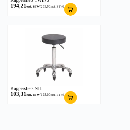
Kappersfiets TWINS
194,21
(
235,00
)
excl. BTW
incl. BTW
Kappersfiets NIL
103,31
(
125,00
)
excl. BTW
incl. BTW