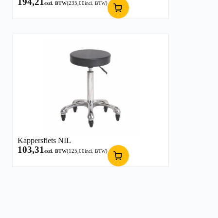
194,21
(
235,00
)
excl. BTW
incl. BTW
Kappersfiets NIL
103,31
(
125,00
)
excl. BTW
incl. BTW