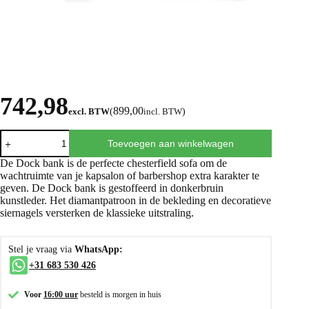
742,98
899,00
excl. BTW
(
incl. BTW
)
Toevoegen aan winkelwagen
De Dock bank is de perfecte chesterfield sofa om de
wachtruimte van je kapsalon of barbershop extra karakter te
geven. De Dock bank is gestoffeerd in donkerbruin
kunstleder. Het diamantpatroon in de bekleding en decoratieve
siernagels versterken de klassieke uitstraling.
Stel je vraag via
WhatsApp:
+31 683 530 426
Voor
16:00 uur
besteld is morgen in huis