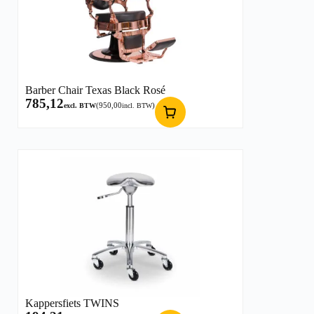
Barber Chair Texas Black Rosé
785,12
(
950,00
)
excl. BTW
incl. BTW
Kappersfiets TWINS