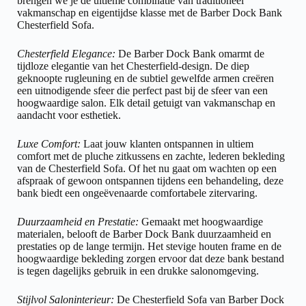
brengen we je de ultieme combinatie van traditioneel
vakmanschap en eigentijdse klasse met de Barber Dock Bank
Chesterfield Sofa.
Chesterfield Elegance:
De Barber Dock Bank omarmt de
tijdloze elegantie van het Chesterfield-design. De diep
geknoopte rugleuning en de subtiel gewelfde armen creëren
een uitnodigende sfeer die perfect past bij de sfeer van een
hoogwaardige salon. Elk detail getuigt van vakmanschap en
aandacht voor esthetiek.
Luxe Comfort:
Laat jouw klanten ontspannen in ultiem
comfort met de pluche zitkussens en zachte, lederen bekleding
van de Chesterfield Sofa. Of het nu gaat om wachten op een
afspraak of gewoon ontspannen tijdens een behandeling, deze
bank biedt een ongeëvenaarde comfortabele zitervaring.
Duurzaamheid en Prestatie:
Gemaakt met hoogwaardige
materialen, belooft de Barber Dock Bank duurzaamheid en
prestaties op de lange termijn. Het stevige houten frame en de
hoogwaardige bekleding zorgen ervoor dat deze bank bestand
is tegen dagelijks gebruik in een drukke salonomgeving.
Stijlvol Saloninterieur:
De Chesterfield Sofa van Barber Dock