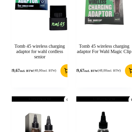
Tomb 45 wireless charging
Tomb 45 wireless charging
adaptor for wahl cordless
adaptor For Wahl Magic Clip
senior
39,67
39,67
(
48,00
)
(
48,00
)
incl. BTW
incl. BTW
excl. BTW
excl. BTW
Uitverkocht
Uitverkocht