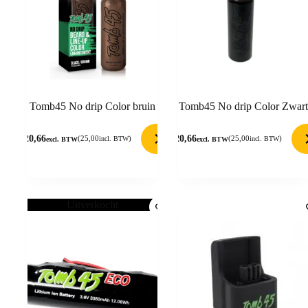
Tomb45 No drip Color bruin
Tomb45 No drip Color Zwart
20,66
20,66
(
25,00
)
(
25,00
)
incl. BTW
incl. BTW
excl. BTW
excl. BTW
Uitverkocht