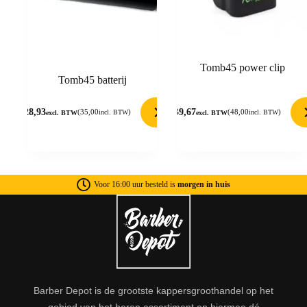
Tomb45 power clip
Tomb45 batterij
28,93
39,67
(
35,00
)
(
48,00
)
incl. BTW
incl. BTW
excl. BTW
excl. BTW
Voor 16:00 uur besteld is
morgen in huis
Barber Depot is de grootste kappersgroothandel op het