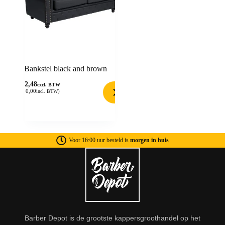
Bankstel black and brown
702,48
excl. BTW
(
850,00
)
incl. BTW
Voor 16:00 uur besteld is
morgen in huis
Barber Depot is de grootste kappersgroothandel op het