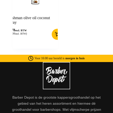
Nishman olive oil coconut
spray
5,78
excl. BTW
(
6,99
)
incl. BTW
Voor 16:00 uur besteld is
morgen in huis
Barber Depot is de grootste kappersgroothandel op het
gebied van het heren assortiment en hiermee dé
groothandel voor barbershops. Met vlijmscherpe prijzen