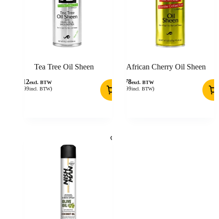
Tea Tree Oil Sheen
African Cherry Oil Sheen
4,12
5,78
excl. BTW
excl. BTW
(
4,99
)
(
6,99
)
incl. BTW
incl. BTW