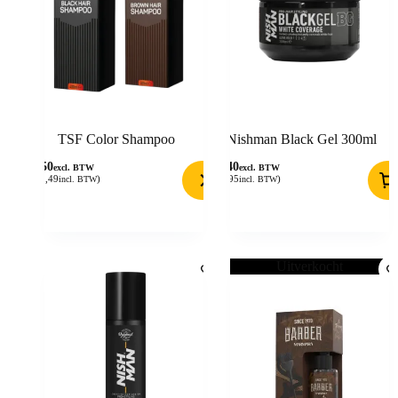
TSF Color Shampoo
Nishman Black Gel 300ml
9,50
7,40
excl. BTW
excl. BTW
(
11,49
)
(
8,95
)
incl. BTW
incl. BTW
Uitverkocht