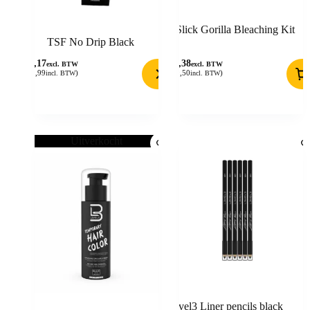
Slick Gorilla Bleaching Kit
TSF No Drip Black
18,17
24,38
excl. BTW
excl. BTW
(
21,99
)
(
29,50
)
incl. BTW
incl. BTW
Uitverkocht
Level3 Liner pencils black