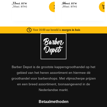
10,33
20,66
excl. BTW
excl. BTW
(
12,50
)
(
25,00
)
incl. BTW
incl. BTW
Voor 16:00 uur besteld is
morgen in huis
Barber Depot is de grootste kappersgroothandel op het
gebied van het heren assortiment en hiermee dé
groothandel voor barbershops. Met vlijmscherpe prijzen
en een breed assortiment, toonaangevend in de
Nederlandse markt.
Betaalmethoden