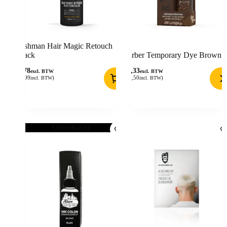
Nishman Hair Magic Retouch
Black
Barber Temporary Dye Brown
5,78
10,33
excl. BTW
excl. BTW
(
6,99
)
(
12,50
)
incl. BTW
incl. BTW
Uitverkocht