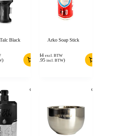
Talc Black
Arko Soap Stick
2,44
W
excl. BTW
)
(
2,95
)
W
incl. BTW