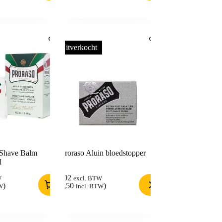
Uitverkocht
 Shave Balm
Proraso Aluin bloedstopper
l
7,02
W
excl. BTW
)
(
8,50
)
W
incl. BTW