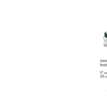
Proras
Refres
6,57
e
(
7,95
i