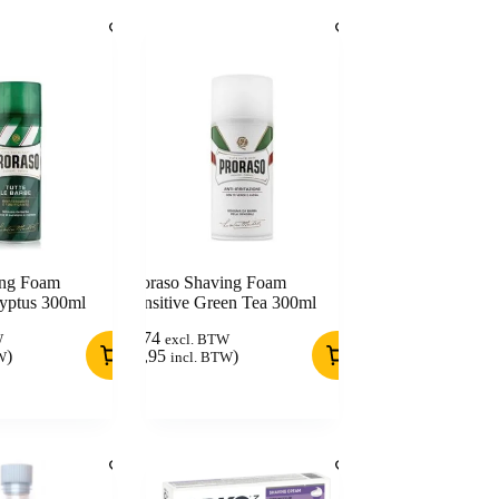
ing Foam
Proraso Shaving Foam
lyptus 300ml
Sensitive Green Tea 300ml
5,74
W
excl. BTW
)
(
6,95
)
W
incl. BTW