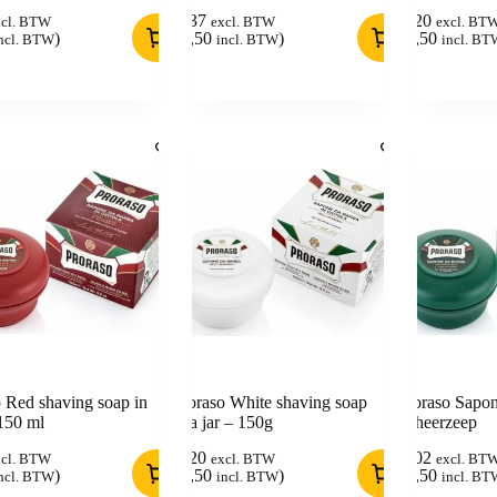
5,37
6,20
xcl. BTW
excl. BTW
excl. BT
)
(
6,50
)
(
7,50
ncl. BTW
incl. BTW
incl. BT
 Red shaving soap in
Proraso White shaving soap
Proraso Sapo
 150 ml
in a jar – 150g
Scheerzeep
6,20
7,02
xcl. BTW
excl. BTW
excl. BT
)
(
7,50
)
(
8,50
ncl. BTW
incl. BTW
incl. BT