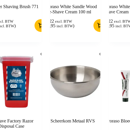
r Shaving Brush 771
Proraso White Sandle Wood
Proraso White
Pre-Shave Cream 100 ml
Shave Cream 
8,22
8,22
xcl. BTW
excl. BTW
excl. BT
)
(
9,95
)
(
9,95
ncl. BTW
incl. BTW
incl. BT
ave Factory Razor
Scheerkom Metaal RVS
Proraso Bloe
Disposal Case