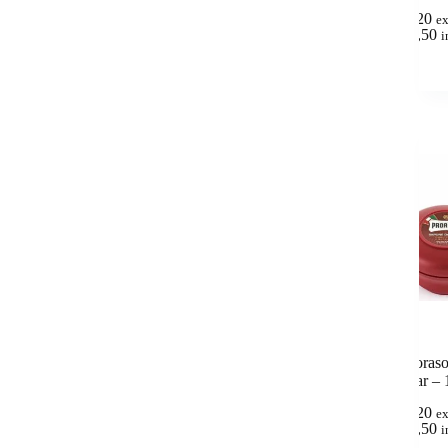
6,20
e
(
7,50
i
Proraso
a jar –
6,20
e
(
7,50
i