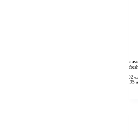
Proras
Refres
4,92
e
(
5,95
i