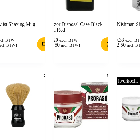
ylist Shaving Mug
Razor Disposal Case Black
Nishman Sh
and Red
6,20
10,33
xcl. BTW
excl. BTW
excl. B
)
(
7,50
)
(
12,50
ncl. BTW
incl. BTW
incl. 
Uitverkocht