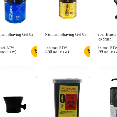
man Shaving Gel 02
Nishman Shaving Gel 08
Barber Brush 
Neckbrush
10,33
5,78
excl. BTW
excl. BTW
excl. BT
)
(
12,50
)
(
6,99
incl. BTW
incl. BTW
incl. BT