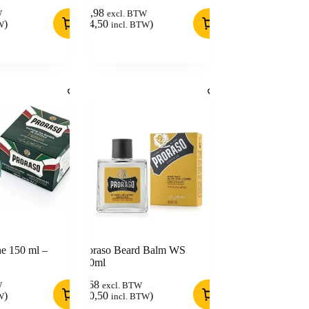
11,98
W
excl. BTW
)
(
14,50
)
W
incl. BTW
ne 150 ml –
Proraso Beard Balm WS
100ml
8,68
W
excl. BTW
)
(
10,50
)
W
incl. BTW