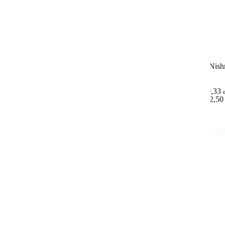
Nish
10,33
(
12,50