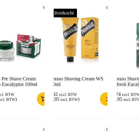
Uitverkocht
o Pre Shave Cream
Proraso Shaving Cream WS
Proraso Shav
h Eucalyptus 100ml
100ml
Refresh Euca
4,92
5,74
xcl. BTW
excl. BTW
excl. BT
)
(
5,95
)
(
6,95
ncl. BTW
incl. BTW
incl. BT