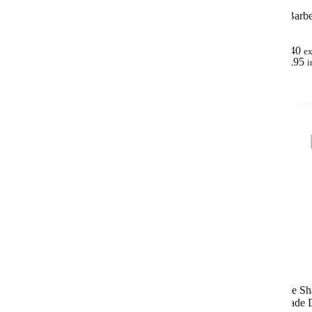
Barbe
7,40
e
(
8,95
i
The Sh
Blade 