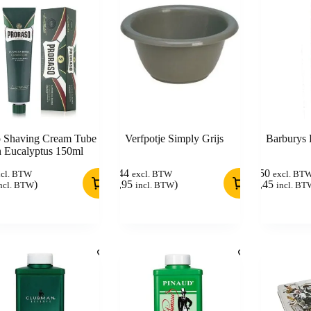
o Shaving Cream Tube
Verfpotje Simply Grijs
Barburys 
h Eucalyptus 150ml
2,44
4,50
xcl. BTW
excl. BTW
excl. BT
)
(
2,95
)
(
5,45
ncl. BTW
incl. BTW
incl. BT