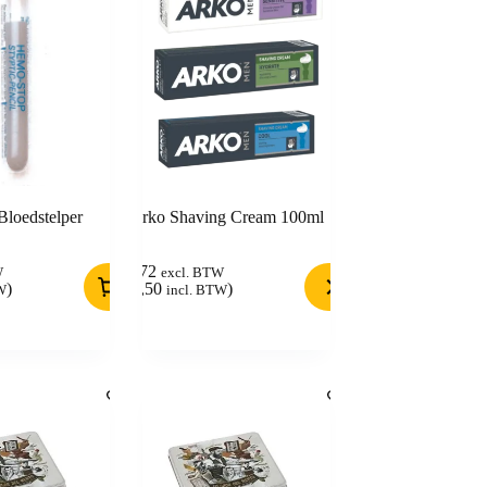
Bloedstelper
Arko Shaving Cream 100ml
3,72
W
excl. BTW
)
(
4,50
)
W
incl. BTW