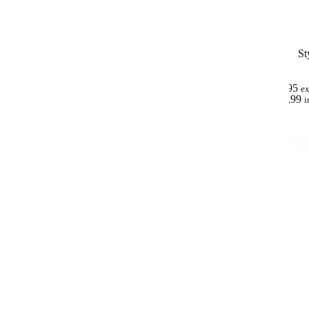
St
4,95
e
(
5,99
i