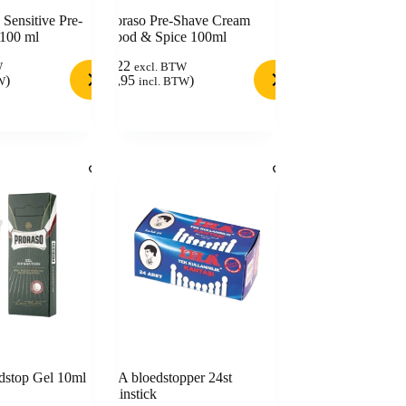
 Sensitive Pre-
Proraso Pre-Shave Cream
100 ml
Wood & Spice 100ml
8,22
W
excl. BTW
)
(
9,95
)
W
incl. BTW
dstop Gel 10ml
IHA bloedstopper 24st
aluinstick