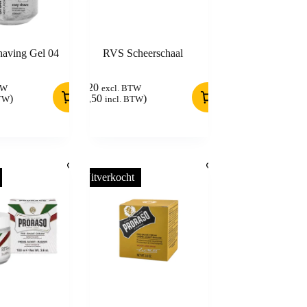
aving Gel 04
RVS Scheerschaal
6,20
TW
excl. BTW
)
(
7,50
)
BTW
incl. BTW
Uitverkocht