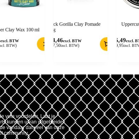
Slick Gorilla Clay Pomade
Uppercut
er Clay Wax 100 ml
70g
3
14,46
16,49
excl. BTW
excl. BTW
excl. 
ncl. BTW
)
(
17,50
incl. BTW
)
(
19,95
incl. BT
de vele voordelen. Laat je
rts kunnen u van uitgebreide
fde vandaar dat veel van onze
ot community.