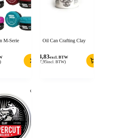
n M-Serie
Oil Can Crafting Clay
14,83
TW
excl. BTW
)
(
17,95
incl. BTW
)