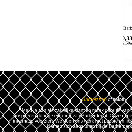
Barb
10,3
(
12,50
i
Barbershop
of
salon
Meld je aan als zakelijke klant en maak gebruik van 
inspireren door de ervaring van Barberdepot. Onze expe
informatie voorzien. We doen ons werk met passie en lie
klanten zich aansluiten bij de Barberdep