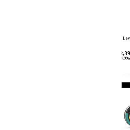
Lev
12,3
(
14,99
i