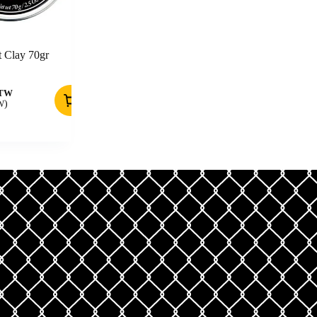
 Clay 70gr
BTW
W
)