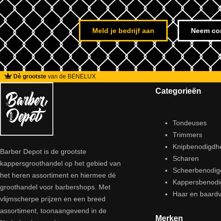
Meld je bedrijf aan
Neem co
Dè grootste
van de BENELUX
Categorieën
Tondeuses
Trimmers
Knipbenodigdh
Barber Depot is de grootste
Scharen
kappersgroothandel op het gebied van
Scheerbenodi
het heren assortiment en hiermee dé
Kappersbenod
groothandel voor barbershops. Met
Haar en baardv
vlijmscherpe prijzen en een breed
assortiment, toonaangevend in de
Merken