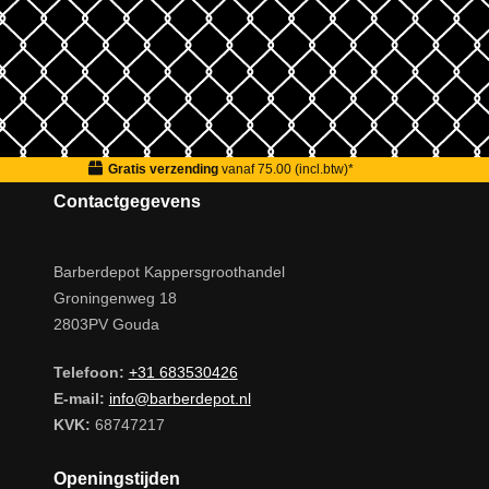
Gratis verzending
vanaf 75.00 (incl.btw)*
Contactgegevens
Barberdepot Kappersgroothandel
Groningenweg 18
2803PV Gouda
Telefoon:
+31 683530426
E-mail:
info@barberdepot.nl
KVK:
68747217
Openingstijden