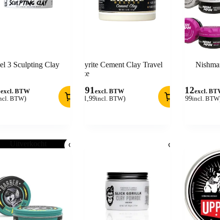
el 3 Sculpting Clay
Layrite Cement Clay Travel
Nishma
Size
9
9,91
4,12
excl. BTW
excl. BTW
excl. B
ncl. BTW
)
(
11,99
incl. BTW
)
(
4,99
incl. BTW
Uitverkocht