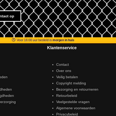
ntact op
Voor 16:00 uur besteld is
morgen in huis
Klantenservice
Contact
Over ons
eden
Veilig betalen
Copyright melding
gdheden
Bezorging en retourneren
igdheden
Retourbeleid
erzorging
Veelgestelde vragen
Algemene voorwaarden
Privacybeleid