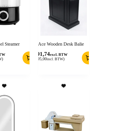
el Steamer
Ace Wooden Desk Balie
491,74
BTW
excl. BTW
W
)
(
595,00
incl. BTW
)