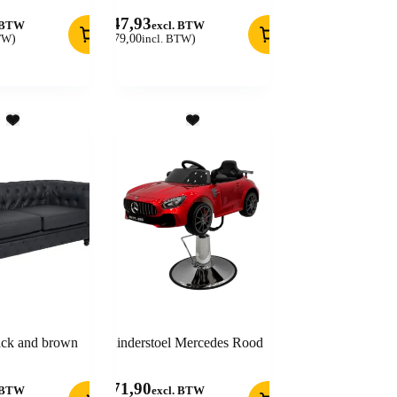
147,93
. BTW
excl. BTW
BTW
)
(
179,00
incl. BTW
)
ack and brown
Kinderstoel Mercedes Rood
371,90
. BTW
excl. BTW