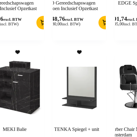
eedschapswagen
BD Gereedschapswagen
EDGE Spi
nclusief Opzetkast
Groen Inclusief Opzetkast
76
148,76
491,74
excl. BTW
excl. BTW
excl
incl. BTW
)
(
180,00
incl. BTW
)
(
595,00
incl. 
MEKI Balie
TENKA Spiegel + unit
Barber Chair
Amsterdam