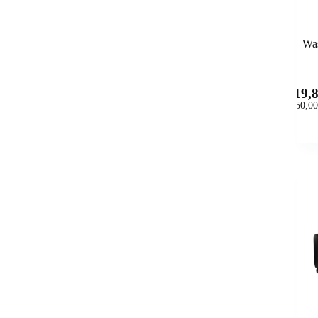
Was
619,
(
750,00