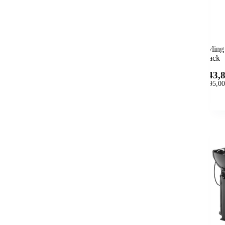
Stylin
Black
243,
(
295,00