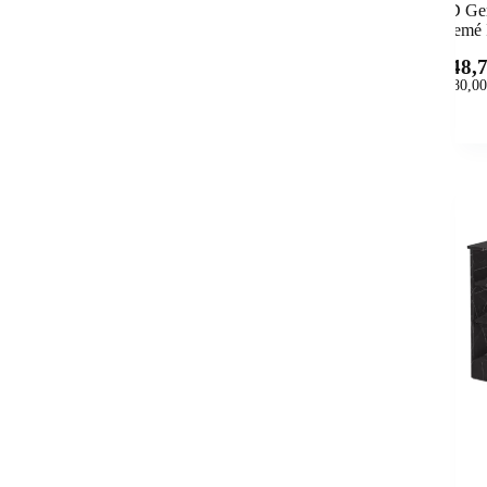
BD Ger
Cremé I
148,
(
180,00