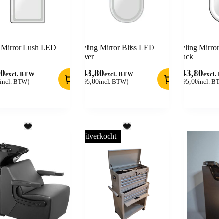
g Mirror Lush LED
Styling Mirror Bliss LED
Styling Mirro
Silver
Black
80
243,80
243,80
excl. BTW
excl. BTW
excl
incl. BTW
)
(
295,00
incl. BTW
)
(
295,00
incl. 
Uitverkocht