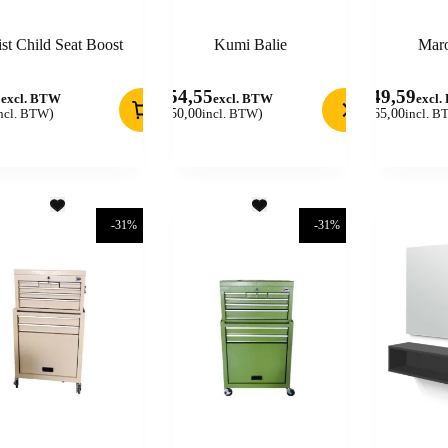
ist Child Seat Boost
Kumi Balie
Maro
8
454,55
549,59
excl. BTW
excl. BTW
excl
ncl. BTW
)
(
550,00
incl. BTW
)
(
665,00
incl. 
-31%
-31%