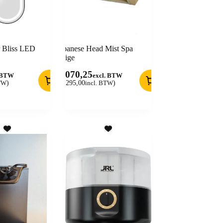
r Bliss LED
Japanese Head Mist Spa
Beige
1.070,25
. BTW
excl. BTW
BTW
)
(
1.295,00
incl. BTW
)