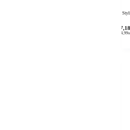
Styl
37,1
(
44,99
i