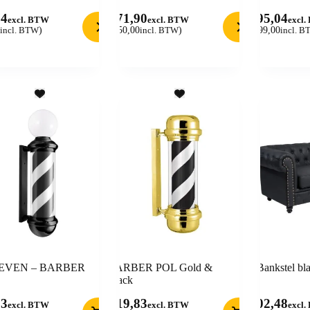
74
371,90
495,04
excl. BTW
excl. BTW
excl
incl. BTW
)
(
450,00
incl. BTW
)
(
599,00
incl. 
EVEN – BARBER
BARBER POL Gold &
Bankstel bl
Black
83
119,83
702,48
excl. BTW
excl. BTW
excl