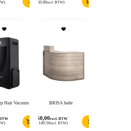
BTW
)
(
450,00
incl. BTW
)
ep Hair Vacuum
BRISA balie
950,00
. BTW
excl. BTW
BTW
)
(
1.149,50
incl. BTW
)