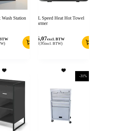
x Wash Station
JRL Speed Heat Hot Towel
Warmer
66,07
. BTW
excl. BTW
BTW
)
(
79,95
incl. BTW
)
-31%