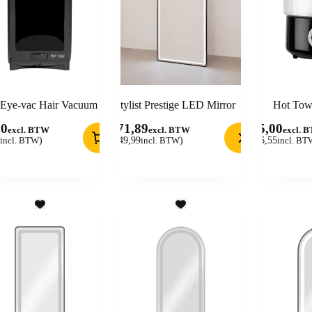
t Eye-vac Hair Vacuum
Stylist Prestige LED Mirror
Hot Tow
00
371,89
55,00
excl. BTW
excl. BTW
excl. 
incl. BTW
)
(
449,99
incl. BTW
)
(
66,55
incl. BT