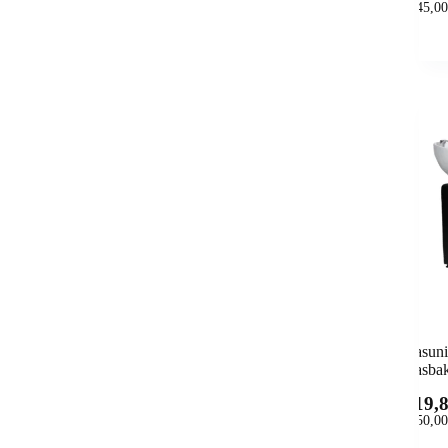
(
145,00
Wasuni
Wasba
619,
(
750,00