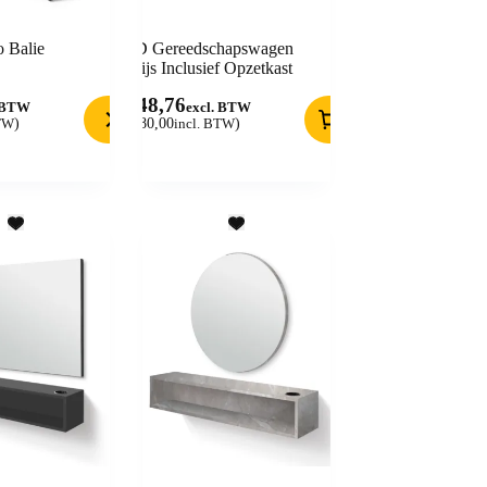
 Balie
BD Gereedschapswagen
Grijs Inclusief Opzetkast
148,76
. BTW
excl. BTW
BTW
)
(
180,00
incl. BTW
)