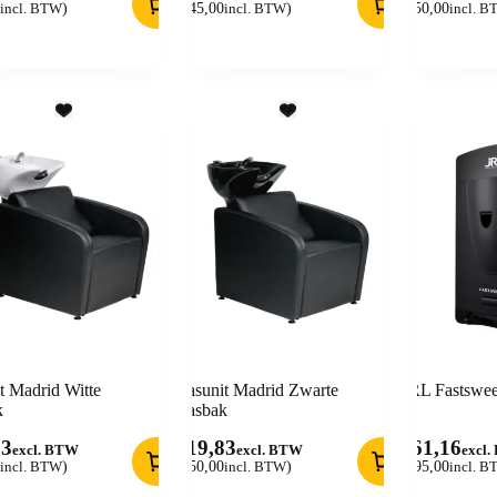
incl. BTW
)
(
145,00
incl. BTW
)
(
850,00
incl. 
t Madrid Witte
Wasunit Madrid Zwarte
JRL Fastswe
k
Wasbak
83
619,83
161,16
excl. BTW
excl. BTW
excl
incl. BTW
)
(
750,00
incl. BTW
)
(
195,00
incl. 