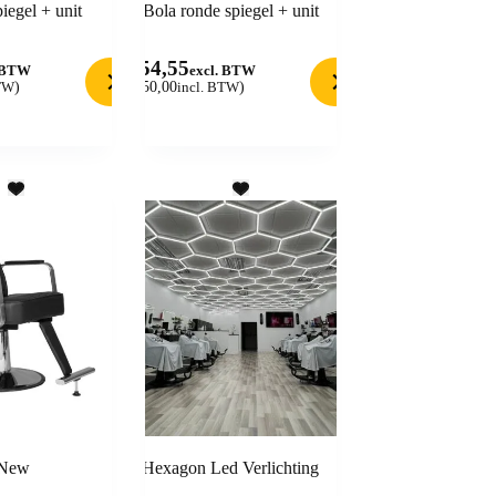
egel + unit
Bola ronde spiegel + unit
454,55
. BTW
excl. BTW
BTW
)
(
550,00
incl. BTW
)
 New
Hexagon Led Verlichting