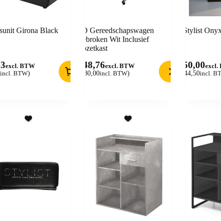
unit Girona Black
BD Gereedschapswagen
Stylist Ony
Gebroken Wit Inclusief
Opzetkast
83
148,76
450,00
excl. BTW
excl. BTW
excl
incl. BTW
)
(
180,00
incl. BTW
)
(
544,50
incl. 