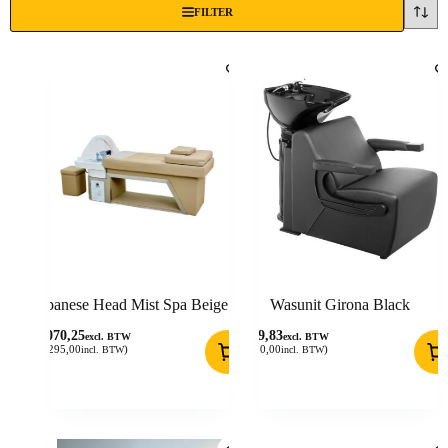
FILTER
Japanese Head Mist Spa Beige
Wasunit Girona Black
1.070,25
619,83
excl. BTW
excl. BTW
(
1.295,00
)
(
750,00
)
incl. BTW
incl. BTW