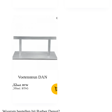
Voetensteun DAN
35,12
excl. BTW
(
42,50
)
incl. BTW
Waarom bestellen bij Barber Depot?