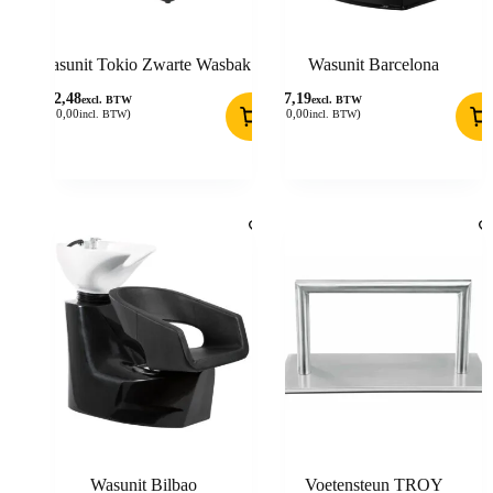
Wasunit Tokio Zwarte Wasbak
Wasunit Barcelona
702,48
537,19
excl. BTW
excl. BTW
(
850,00
)
(
650,00
)
incl. BTW
incl. BTW
Wasunit Bilbao
Voetensteun TROY