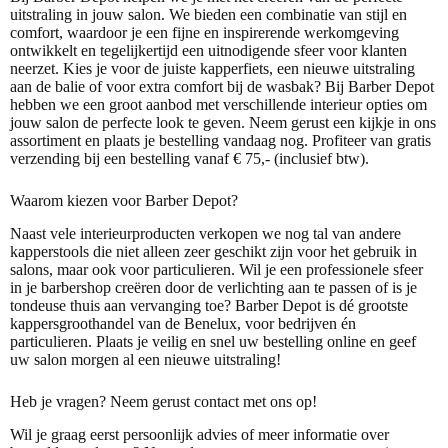
uitstraling in jouw salon. We bieden een combinatie van stijl en
comfort, waardoor je een fijne en inspirerende werkomgeving
ontwikkelt en tegelijkertijd een uitnodigende sfeer voor klanten
neerzet. Kies je voor de juiste
kapperfiets
, een nieuwe uitstraling
aan de
balie
of voor extra comfort bij de
wasbak
? Bij Barber Depot
hebben we een groot aanbod met verschillende interieur opties om
jouw salon de perfecte look te geven. Neem gerust een kijkje in ons
assortiment
en plaats je bestelling vandaag nog. Profiteer van gratis
verzending bij een bestelling vanaf € 75,- (inclusief btw).
Waarom kiezen voor Barber Depot?
Naast vele interieurproducten verkopen we nog tal van andere
kapperstools die niet alleen zeer geschikt zijn voor het gebruik in
salons, maar ook voor particulieren. Wil je een professionele sfeer
in je barbershop creëren door de
verlichting
aan te passen of is je
tondeuse
thuis aan vervanging toe? Barber Depot is dé grootste
kappersgroothandel van de Benelux, voor bedrijven én
particulieren. Plaats je veilig en snel uw bestelling online en geef
uw salon morgen al een nieuwe uitstraling!
Heb je vragen? Neem gerust contact met ons op!
Wil je graag eerst persoonlijk advies of meer informatie over