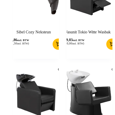
Sibel Cozy Neksteun
Wasunit Tokio Witte Wasbak
26,86
619,83
excl. BTW
excl. BTW
(
32,50
)
(
750,00
)
incl. BTW
incl. BTW