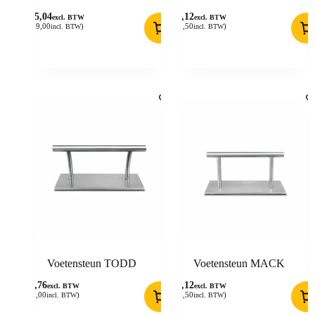
495,04
35,12
excl. BTW
excl. BTW
(
599,00
)
(
42,50
)
incl. BTW
incl. BTW
Voetensteun TODD
Voetensteun MACK
48,76
35,12
excl. BTW
excl. BTW
(
59,00
)
(
42,50
)
incl. BTW
incl. BTW