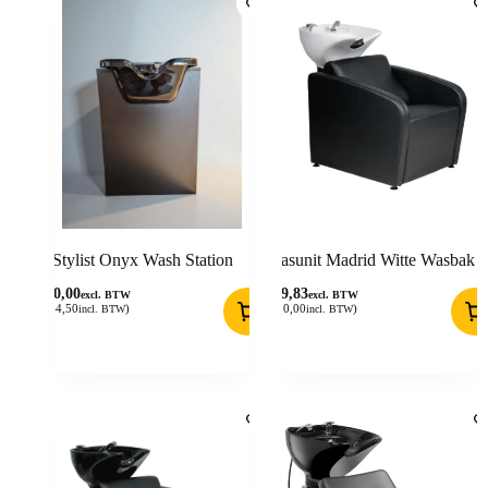
Stylist Onyx Wash Station
Wasunit Madrid Witte Wasbak
450,00
619,83
excl. BTW
excl. BTW
(
544,50
)
(
750,00
)
incl. BTW
incl. BTW