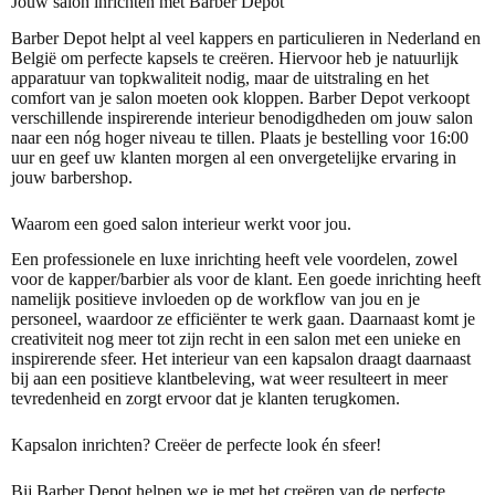
Jouw salon inrichten met Barber Depot
Barber Depot helpt al veel kappers en particulieren in Nederland en
België om perfecte kapsels te creëren. Hiervoor heb je natuurlijk
apparatuur van topkwaliteit nodig, maar de uitstraling en het
comfort van je salon moeten ook kloppen. Barber Depot verkoopt
verschillende inspirerende interieur benodigdheden om jouw salon
naar een nóg hoger niveau te tillen. Plaats je bestelling voor 16:00
uur en geef uw klanten morgen al een onvergetelijke ervaring in
jouw barbershop.
Waarom een goed salon interieur werkt voor jou.
Een professionele en luxe inrichting heeft vele voordelen, zowel
voor de kapper/barbier als voor de klant. Een goede inrichting heeft
namelijk positieve invloeden op de workflow van jou en je
personeel, waardoor ze efficiënter te werk gaan. Daarnaast komt je
creativiteit nog meer tot zijn recht in een salon met een unieke en
inspirerende sfeer. Het interieur van een kapsalon draagt daarnaast
bij aan een positieve klantbeleving, wat weer resulteert in meer
tevredenheid en zorgt ervoor dat je klanten terugkomen.
Kapsalon inrichten? Creëer de perfecte look én sfeer!
Bij Barber Depot helpen we je met het creëren van de perfecte