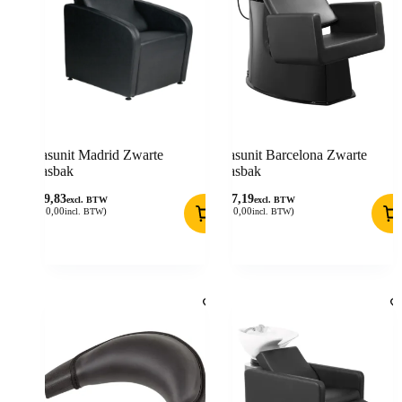
Wasunit Madrid Zwarte
Wasunit Barcelona Zwarte
Wasbak
Wasbak
619,83
537,19
excl. BTW
excl. BTW
(
750,00
)
(
650,00
)
incl. BTW
incl. BTW