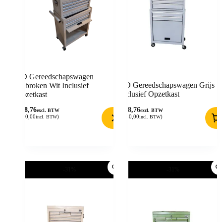
BD Gereedschapswagen
BD Gereedschapswagen Grijs
Gebroken Wit Inclusief
Inclusief Opzetkast
Opzetkast
148,76
148,76
excl. BTW
excl. BTW
(
180,00
)
(
180,00
)
incl. BTW
incl. BTW
-31%
-31%