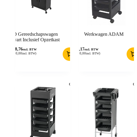
BD Gereedschapswagen
Werkwagen ADAM
Zwart Inclusief Opzetkast
148,76
99,17
excl. BTW
excl. BTW
(
180,00
)
(
120,00
)
incl. BTW
incl. BTW