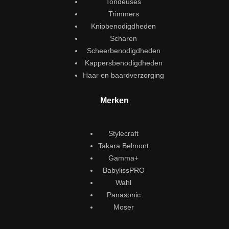
Tondeuses
Trimmers
Knipbenodigdheden
Scharen
Scheerbenodigdheden
Kappersbenodigdheden
Haar en baardverzorging
Merken
Stylecraft
Takara Belmont
Gamma+
BabylissPRO
Wahl
Panasonic
Moser