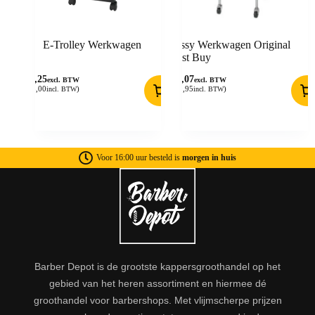
E-Trolley Werkwagen
Passy Werkwagen Original
Best Buy
70,25
66,07
excl. BTW
excl. BTW
(
85,00
)
(
79,95
)
incl. BTW
incl. BTW
Voor 16:00 uur besteld is
morgen in huis
Barber Depot is de grootste kappersgroothandel op het
gebied van het heren assortiment en hiermee dé
groothandel voor barbershops. Met vlijmscherpe prijzen