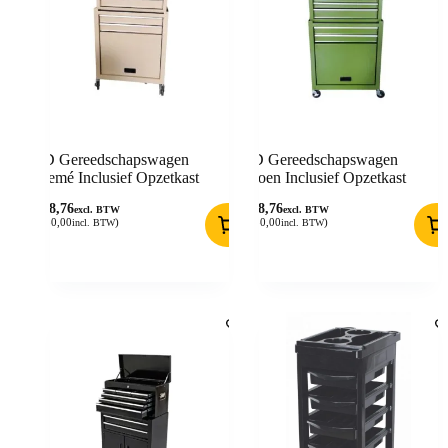
BD Gereedschapswagen
BD Gereedschapswagen
Cremé Inclusief Opzetkast
Groen Inclusief Opzetkast
148,76
148,76
excl. BTW
excl. BTW
(
180,00
)
(
180,00
)
incl. BTW
incl. BTW