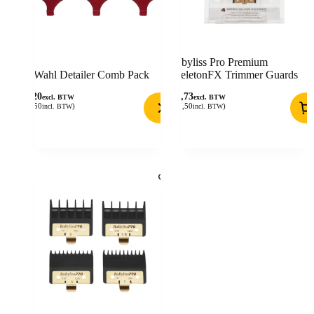
Babyliss Pro Premium
Wahl Detailer Comb Pack
SkeletonFX Trimmer Guards
6,20
22,73
excl. BTW
excl. BTW
(
7,50
)
(
27,50
)
incl. BTW
incl. BTW