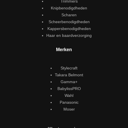
Trimmers
Knipbenodigdheden
Scharen
Scheerbenodigdheden
Kappersbenodigdheden
Haar en baardverzorging
Merken
Stylecraft
Takara Belmont
Gamma+
BabylissPRO
Wahl
Panasonic
Moser