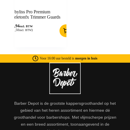
Babyliss Pro Premium
Skeletonfx Trimmer Guards
16,94
excl. BTW
(
20,50
)
incl. BTW
Voor 16:00 uur besteld is
morgen in huis
Barber Depot is de grootste kappersgroothandel op het
gebied van het heren assortiment en hiermee dé
groothandel voor barbershops. Met vlijmscherpe prijzen
en een breed assortiment, toonaangevend in de