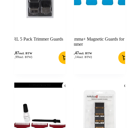
JRL 5 Pack Trimmer Guards
Gamma+ Magnetic Guards for
trimmer
14,87
17,47
excl. BTW
excl. BTW
(
17,99
)
(
21,14
)
incl. BTW
incl. BTW
Uitverkocht