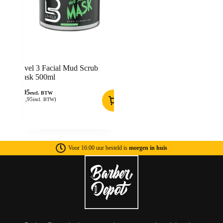
Level 3 Facial Mud Scrub
Mask 500ml
9,05
excl. BTW
(
10,95
)
incl. BTW
Voor 16:00 uur besteld is
morgen in huis