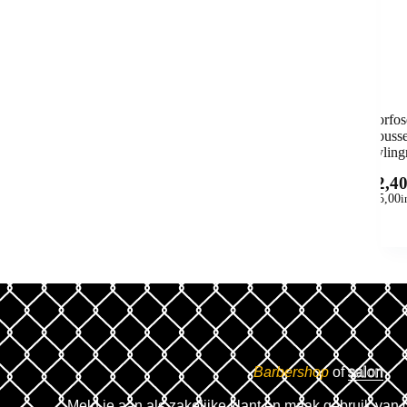
Morfos
Mousse
Stylin
12,4
(
15,00
i
Barbershop
of
salon
Meld je aan als zakelijke klant en maak gebruik van 