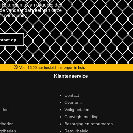
rts kunnen u van uitgebreide
fde vandaar dat veel van onze
ot community.
ntact op
Voor 16:00 uur besteld is
morgen in huis
Klantenservice
Contact
Over ons
eden
Veilig betalen
Copyright melding
gdheden
Bezorging en retourneren
igdheden
Retourbeleid