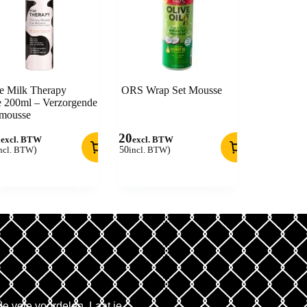
e Milk Therapy
ORS Wrap Set Mousse
 200ml – Verzorgende
gmousse
0
6,20
excl. BTW
excl. BTW
ncl. BTW
)
(
7,50
incl. BTW
)
de vele voordelen. Laat je