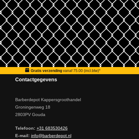
Gratis verzending
vanaf 75.00 (incl.btw)*
Contactgegevens
Barberdepot Kappersgroothandel
Groningenweg 18
2803PV Gouda
Telefoon:
+31 683530426
E-mail:
info@barberdepot.nl