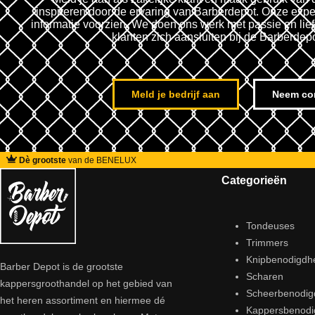
inspireren door de ervaring van Barberdepot. Onze expe
informatie voorzien. We doen ons werk met passie en lie
klanten zich aansluiten bij de Barberdep
Meld je bedrijf aan
Neem co
Dè grootste
van de BENELUX
Categorieën
Tondeuses
Trimmers
Knipbenodigdh
Barber Depot is de grootste
Scharen
kappersgroothandel op het gebied van
Scheerbenodi
het heren assortiment en hiermee dé
Kappersbenod