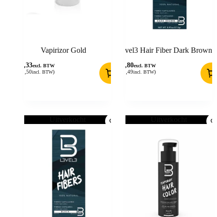
Vapirizor Gold
Level3 Hair Fiber Dark Brown
10,33
12,80
excl. BTW
excl. BTW
(
12,50
)
(
15,49
)
incl. BTW
incl. BTW
Uitverkocht
Uitverkocht