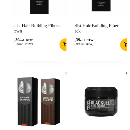
Stylist Hair Building Fibers
Stylist Hair Building Fiber
Brown
Black
12,39
12,39
excl. BTW
excl. BTW
(
14,99
)
(
14,99
)
incl. BTW
incl. BTW