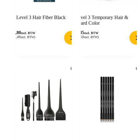
Level 3 Hair Fiber Black
Level 3 Temporary Hair &
Beard Color
12,80
7,85
excl. BTW
excl. BTW
(
15,49
)
(
9,50
)
incl. BTW
incl. BTW