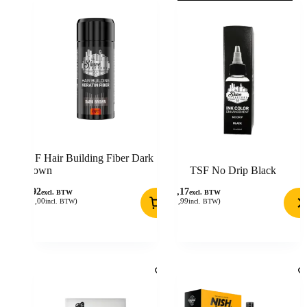
TSF Hair Building Fiber Dark
Brown
TSF No Drip Black
9,92
18,17
excl. BTW
excl. BTW
(
12,00
)
(
21,99
)
incl. BTW
incl. BTW