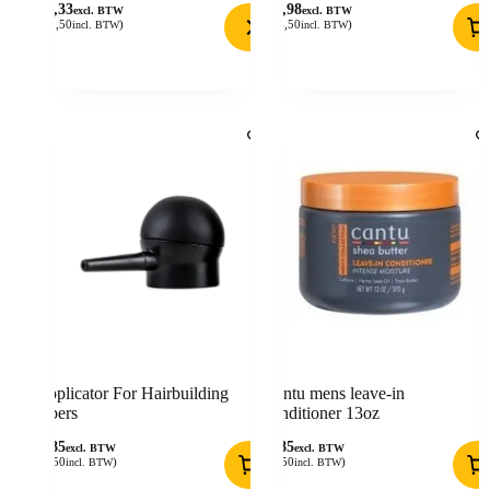
10,33
11,98
excl. BTW
excl. BTW
(
12,50
)
(
14,50
)
incl. BTW
incl. BTW
Applicator For Hairbuilding
Cantu mens leave-in
Fibers
conditioner 13oz
7,85
7,85
excl. BTW
excl. BTW
(
9,50
)
(
9,50
)
incl. BTW
incl. BTW