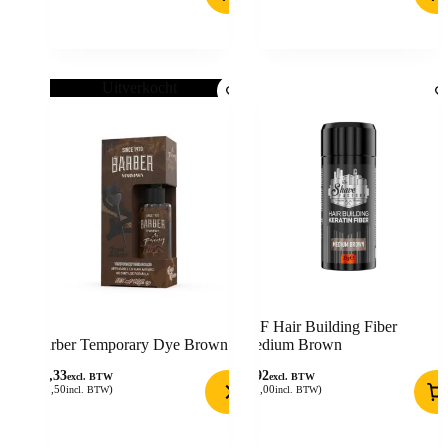
Uitverkocht
TSF Hair Building Fiber
Barber Temporary Dye Brown
Medium Brown
10,33
9,92
excl. BTW
excl. BTW
(
12,50
)
(
12,00
)
incl. BTW
incl. BTW