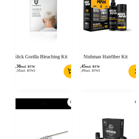
Slick Gorilla Bleaching Kit
Nishman Hairfiber Kit
24,38
14,45
excl. BTW
excl. BTW
(
29,50
)
(
17,49
)
incl. BTW
incl. BTW
-20%