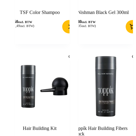
TSF Color Shampoo
Nishman Black Gel 300ml
9,50
7,40
excl. BTW
excl. BTW
(
11,49
)
(
8,95
)
incl. BTW
incl. BTW
Hair Building Kit
Toppík Hair Building Fibers
Black