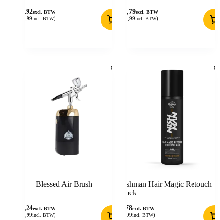
28,92
24,79
excl. BTW
excl. BTW
(
34,99
)
(
29,99
)
incl. BTW
incl. BTW
Blessed Air Brush
Nishman Hair Magic Retouch
Black
70,24
5,78
excl. BTW
excl. BTW
(
84,99
)
(
6,99
)
incl. BTW
incl. BTW