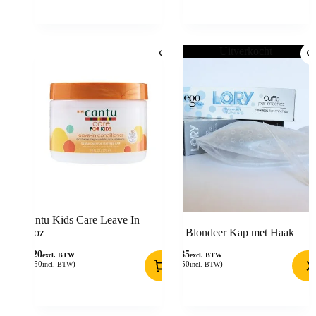
Uitverkocht
Cantu Kids Care Leave In
10oz
Blondeer Kap met Haak
6,20
7,85
excl. BTW
excl. BTW
(
7,50
)
(
9,50
)
incl. BTW
incl. BTW