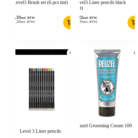
Level3 Brush set (6 pcs tint)
Level3 Liner pencils black
(6st)
10,33
8,22
excl. BTW
excl. BTW
(
12,50
)
(
9,95
)
incl. BTW
incl. BTW
Uitverkocht
Reuzel Grooming Cream 100
Level 3 Liner pencils
ml