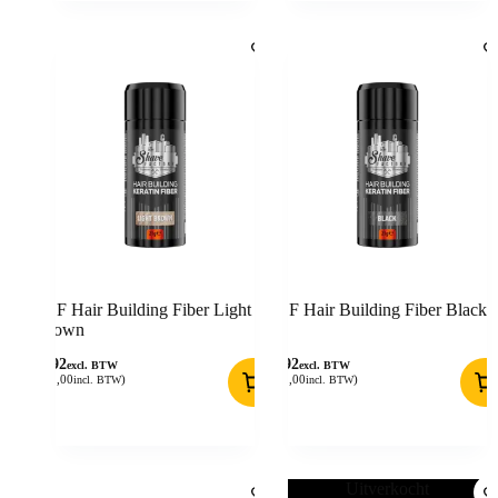
TSF Hair Building Fiber Light
TSF Hair Building Fiber Black
Brown
9,92
9,92
excl. BTW
excl. BTW
(
12,00
)
(
12,00
)
incl. BTW
incl. BTW
Uitverkocht