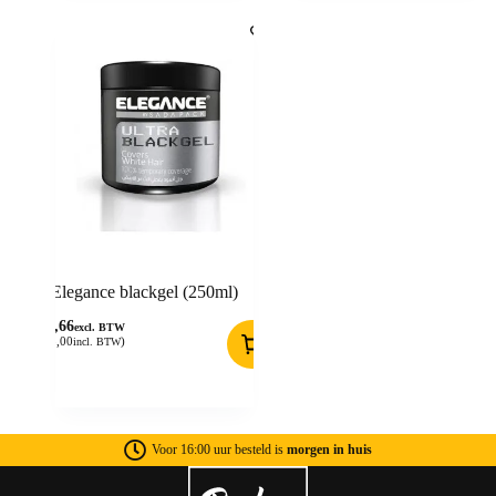
Elegance blackgel (250ml)
20,66
excl. BTW
(
25,00
)
incl. BTW
Voor 16:00 uur besteld is
morgen in huis