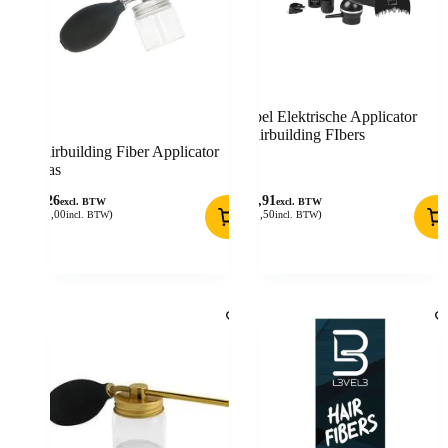
Sibel Elektrische Applicator
Hairbuilding FIbers
Hairbuilding Fiber Applicator
Glas
8,26
40,91
excl. BTW
excl. BTW
(
10,00
)
(
49,50
)
incl. BTW
incl. BTW