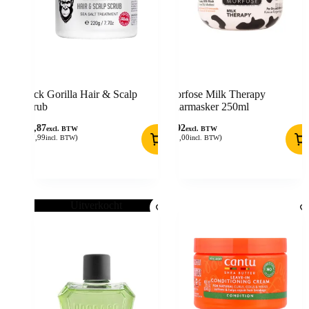
Slick Gorilla Hair & Scalp
Morfose Milk Therapy
Scrub
Haarmasker 250ml
14,87
9,92
excl. BTW
excl. BTW
(
17,99
)
(
12,00
)
incl. BTW
incl. BTW
Uitverkocht