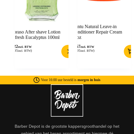
Cantu Natural Leave-in
Proraso After shave Lotion
Conditioner Repair Cream
Refresh Eucalyptus 100ml
12oz
8,22
6,57
excl. BTW
excl. BTW
(
9,95
)
(
7,95
)
incl. BTW
incl. BTW
Voor 16:00 uur besteld is
morgen in huis
Barber Depot is de grootste kappersgroothandel op het
gebied van het heren assortiment en hiermee dé