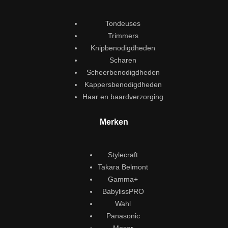
Tondeuses
Trimmers
Knipbenodigdheden
Scharen
Scheerbenodigdheden
Kappersbenodigdheden
Haar en baardverzorging
Merken
Stylecraft
Takara Belmont
Gamma+
BabylissPRO
Wahl
Panasonic
Moser