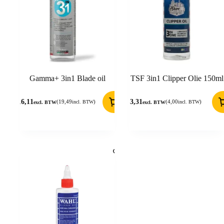
Gamma+ 3in1 Blade oil
TSF 3in1 Clipper Olie 150ml
16,11
3,31
(
19,49
)
(
4,00
)
incl. BTW
incl. BTW
excl. BTW
excl. BTW