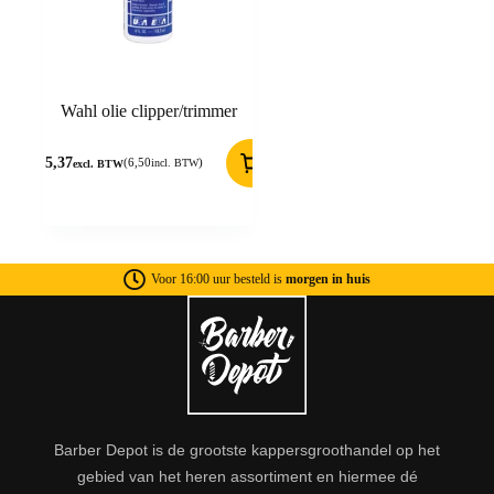
Wahl olie clipper/trimmer
5,37
(
6,50
)
incl. BTW
excl. BTW
Voor 16:00 uur besteld is
morgen in huis
Barber Depot is de grootste kappersgroothandel op het
gebied van het heren assortiment en hiermee dé