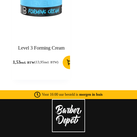
Level 3 Forming Cream
11,53
(
13,95
)
incl. BTW
excl. BTW
Voor 16:00 uur besteld is
morgen in huis