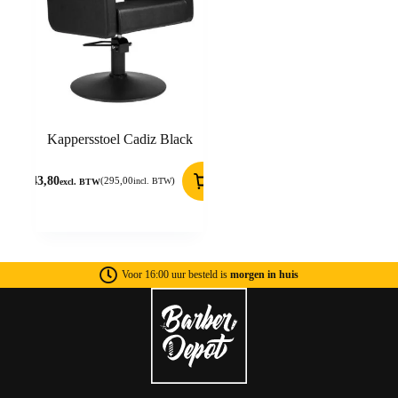
Kappersstoel Cadiz Black
243,80
(
295,00
)
incl. BTW
excl. BTW
Voor 16:00 uur besteld is
morgen in huis