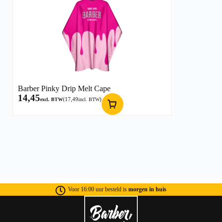
Barber Pinky Drip Melt Cape
14,45
(
17,49
)
excl. BTW
incl. BTW
Voor 16:00 uur besteld is
morgen in huis