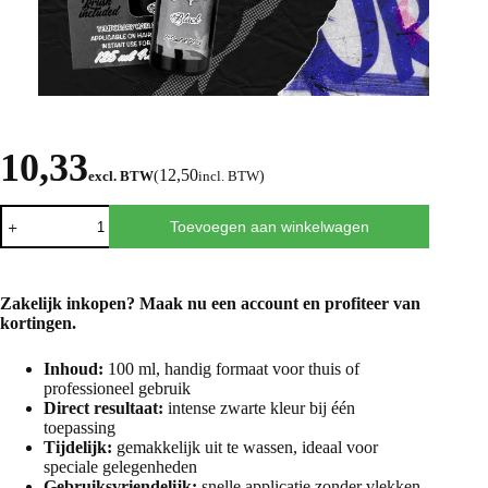
10,33
12,50
excl. BTW
(
incl. BTW
)
Toevoegen aan winkelwagen
Zakelijk inkopen? Maak nu een
account
en profiteer van
kortingen.
Inhoud:
100 ml, handig formaat voor thuis of
professioneel gebruik
Direct resultaat:
intense zwarte kleur bij één
toepassing
Tijdelijk:
gemakkelijk uit te wassen, ideaal voor
speciale gelegenheden
Gebruiksvriendelijk:
snelle applicatie zonder vlekken