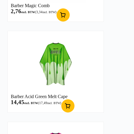
Barber Magic Comb
2,76
(
3,34
)
excl. BTW
incl. BTW
Barber Acid Green Melt Cape
14,45
(
17,49
)
excl. BTW
incl. BTW