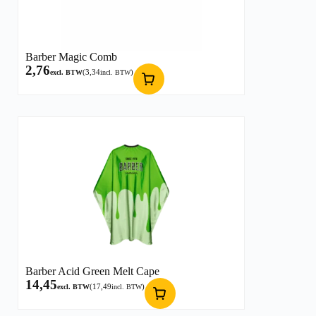
Barber Magic Comb
2,76
(
3,34
)
excl. BTW
incl. BTW
Barber Acid Green Melt Cape
14,45
(
17,49
)
excl. BTW
incl. BTW