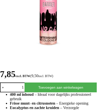
7,85
9,50
excl. BTW
(
incl. BTW
)
Toevoegen aan winkelwagen
400 ml inhoud
– Ideaal voor dagelijks professioneel
gebruik
Frisse munt- en citrusnoten
– Energieke opening
Eucalyptus en zachte kruiden
– Verzorgde