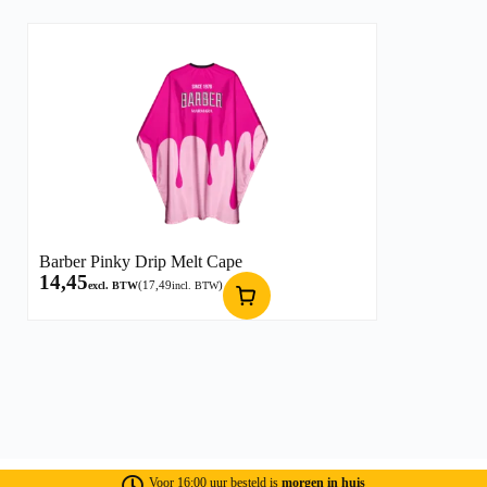
Barber Pinky Drip Melt Cape
14,45
(
17,49
)
excl. BTW
incl. BTW
Voor 16:00 uur besteld is
morgen in huis