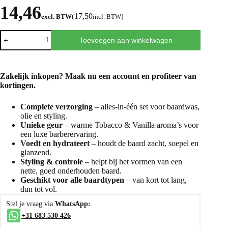
14,46
17,50
excl. BTW
(
incl. BTW
)
Toevoegen aan winkelwagen
Zakelijk inkopen? Maak nu een
account
en profiteer van
kortingen.
Complete verzorging
– alles-in-één set voor baardwas,
olie en styling.
Unieke geur
– warme Tobacco & Vanilla aroma’s voor
een luxe barberervaring.
Voedt en hydrateert
– houdt de baard zacht, soepel en
glanzend.
Styling & controle
– helpt bij het vormen van een
nette, goed onderhouden baard.
Geschikt voor alle baardtypen
– van kort tot lang,
dun tot vol.
Stel je vraag via
WhatsApp:
+31 683 530 426