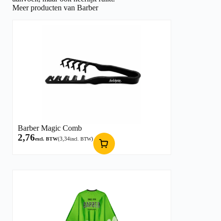
Meer producten van Barber
Barber Magic Comb
2,76
(
3,34
)
excl. BTW
incl. BTW