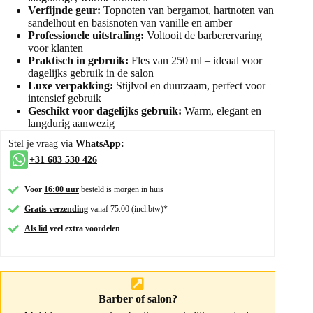
Verfijnde geur:
Topnoten van bergamot, hartnoten van
sandelhout en basisnoten van vanille en amber
Professionele uitstraling:
Voltooit de barberervaring
voor klanten
Praktisch in gebruik:
Fles van 250 ml – ideaal voor
dagelijks gebruik in de salon
Luxe verpakking:
Stijlvol en duurzaam, perfect voor
intensief gebruik
Geschikt voor dagelijks gebruik:
Warm, elegant en
langdurig aanwezig
Stel je vraag via
WhatsApp:
+31 683 530 426
Voor
16:00 uur
besteld is morgen in huis
Gratis verzending
vanaf 75.00 (incl.btw)*
Als lid
veel extra voordelen
Barber of salon?