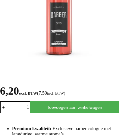
6,20
7,50
excl. BTW
(
incl. BTW
)
Toevoegen aan winkelwagen
Premium kwaliteit:
Exclusieve barber cologne met
langdurige, warme aroma’s