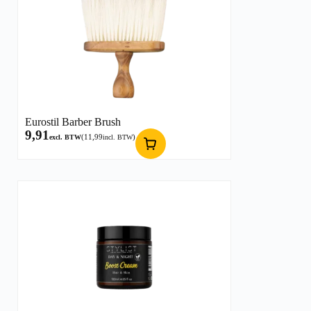
Eurostil Barber Brush
9,91
(
11,99
)
excl. BTW
incl. BTW