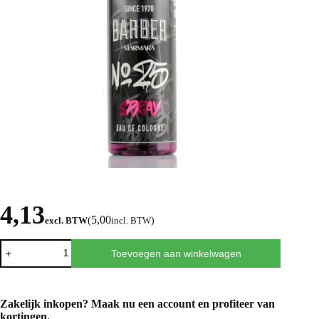
4,13
5,00
excl. BTW
(
incl. BTW
)
Toevoegen aan winkelwagen
Zakelijk inkopen? Maak nu een
account
en profiteer van
kortingen.