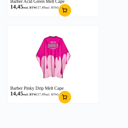
Barber Acid Green Melt Cape
14,45
(
17,49
)
excl. BTW
incl. BTW
Barber Pinky Drip Melt Cape
14,45
(
17,49
)
excl. BTW
incl. BTW