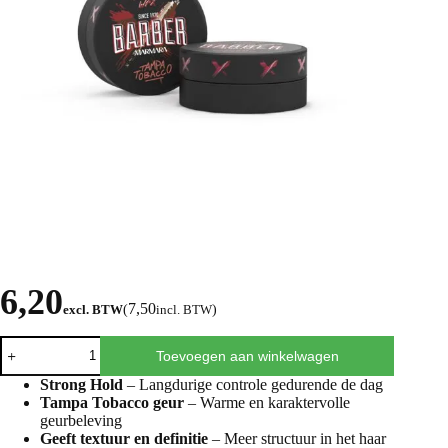
6,20
7,50
excl. BTW
(
incl. BTW
)
Toevoegen aan winkelwagen
Strong Hold
– Langdurige controle gedurende de dag
Tampa Tobacco geur
– Warme en karaktervolle
geurbeleving
Geeft textuur en definitie
– Meer structuur in het haar