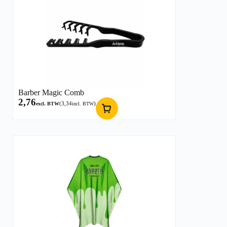
Barber Magic Comb
2,76
(
3,34
)
excl. BTW
incl. BTW