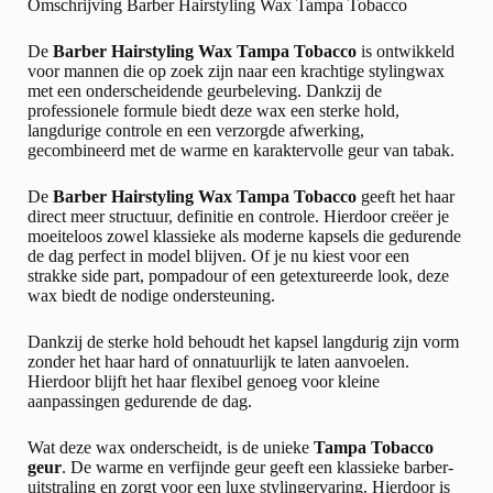
Omschrijving Barber Hairstyling Wax Tampa Tobacco
De
Barber Hairstyling Wax Tampa Tobacco
is ontwikkeld
voor mannen die op zoek zijn naar een krachtige stylingwax
met een onderscheidende geurbeleving. Dankzij de
professionele formule biedt deze wax een sterke hold,
langdurige controle en een verzorgde afwerking,
gecombineerd met de warme en karaktervolle geur van tabak.
De
Barber Hairstyling Wax Tampa Tobacco
geeft het haar
direct meer structuur, definitie en controle. Hierdoor creëer je
moeiteloos zowel klassieke als moderne kapsels die gedurende
de dag perfect in model blijven. Of je nu kiest voor een
strakke side part, pompadour of een getextureerde look, deze
wax biedt de nodige ondersteuning.
Dankzij de sterke hold behoudt het kapsel langdurig zijn vorm
zonder het haar hard of onnatuurlijk te laten aanvoelen.
Hierdoor blijft het haar flexibel genoeg voor kleine
aanpassingen gedurende de dag.
Wat deze wax onderscheidt, is de unieke
Tampa Tobacco
geur
. De warme en verfijnde geur geeft een klassieke barber-
uitstraling en zorgt voor een luxe stylingervaring. Hierdoor is