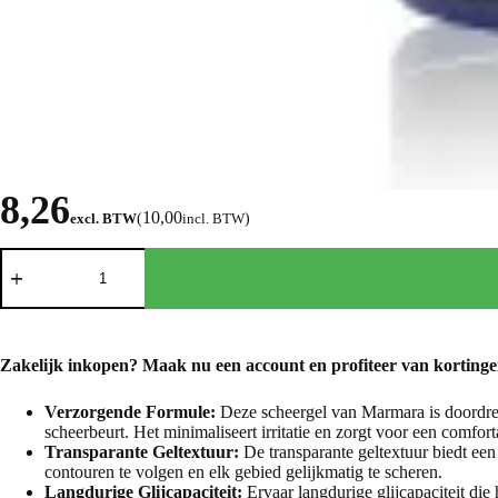
8,26
10,00
excl. BTW
(
incl. BTW
)
Zakelijk inkopen? Maak nu een
account
en profiteer van kortinge
Verzorgende Formule:
Deze scheergel van Marmara is doordren
scheerbeurt. Het minimaliseert irritatie en zorgt voor een comfor
Transparante Geltextuur:
De transparante geltextuur biedt een
contouren te volgen en elk gebied gelijkmatig te scheren.
Langdurige Glijcapaciteit:
Ervaar langdurige glijcapaciteit die