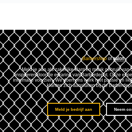
Barbershop
of
salon
Meld je aan als zakelijke klant en maak gebruik van 
inspireren door de ervaring van Barberdepot. Onze expe
informatie voorzien. We doen ons werk met passie en lie
klanten zich aansluiten bij de Barberdep
Meld je bedrijf aan
Neem co