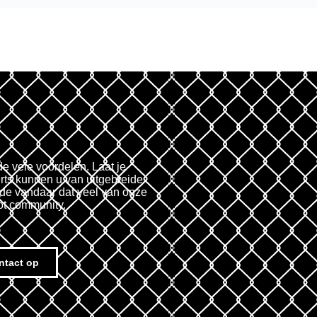
de vele voordelen. Laat je
rts kunnen u van uitgebreide
fde vandaar dat veel van onze
ot community.
ntact op