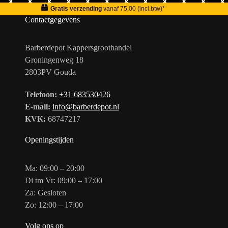
Gratis verzending
vanaf 75.00 (incl.btw)*
Contactgegevens
Barberdepot Kappersgroothandel
Groningenweg 18
2803PV Gouda
Telefoon:
+31 683530426
E-mail:
info@barberdepot.nl
KVK:
68747217
Openingstijden
Ma: 09:00 – 20:00
Di tm Vr: 09:00 – 17:00
Za: Gesloten
Zo: 12:00 – 17:00
Volg ons op