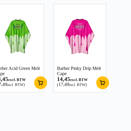
rber Acid Green Melt
Barber Pinky Drip Melt
pe
Cape
4,45
14,45
excl. BTW
excl. BTW
7,49
17,49
incl. BTW
)
(
incl. BTW
)