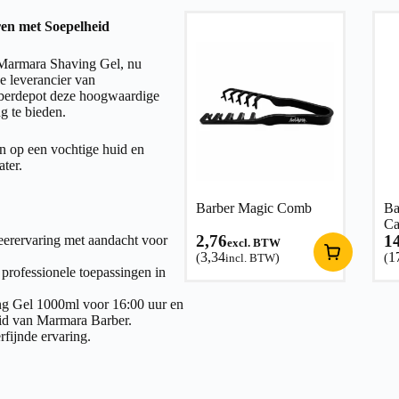
en met Soepelheid
 Marmara Shaving Gel, nu
e leverancier van
rberdepot deze hoogwaardige
g te bieden.
n op een vochtige huid en
ter.
Barber Magic Comb
Ba
Ca
2,76
1
erervaring met aandacht voor
excl. BTW
3,34
1
(
incl. BTW
)
(
 professionele toepassingen in
g Gel 1000ml voor 16:00 uur en
eid van Marmara Barber.
fijnde ervaring.