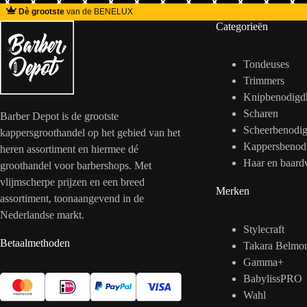
Dè grootste
van de BENELUX
Categorieën
Tondeuses
Trimmers
Knipbenodigd
Scharen
Barber Depot is de grootste
Scheerbenodi
kappersgroothandel op het gebied van het
Kappersbenod
heren assortiment en hiermee dé
Haar en baard
groothandel voor barbershops. Met
vlijmscherpe prijzen en een breed
Merken
assortiment, toonaangevend in de
Nederlandse markt.
Stylecraft
Betaalmethoden
Takara Belmo
Gamma+
BabylissPRO
Wahl