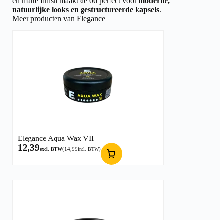
en matte finish maakt de 06 perfect voor
moderne,
natuurlijke looks en gestructureerde kapsels
.
Meer producten van Elegance
Elegance Aqua Wax VII
12,39
(
14,99
)
excl. BTW
incl. BTW