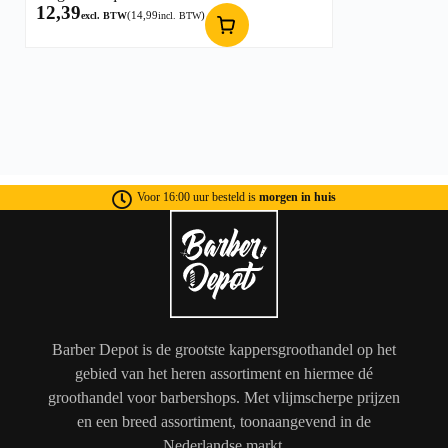
12,39
(
14,99
)
excl. BTW
incl. BTW
Voor 16:00 uur besteld is
morgen in huis
Barber Depot is de grootste kappersgroothandel op het
gebied van het heren assortiment en hiermee dé
groothandel voor barbershops. Met vlijmscherpe prijzen
en een breed assortiment, toonaangevend in de
Nederlandse markt.