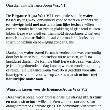
Omschrijving Elegance Aqua Wax VI
De
Elegance Aqua Wax VI
is een professionele
water-
based styling wax
, ontwikkeld voor barbers en kappers die
een
stevige hold met matte, natuurlijke textuur
willen
creëren zonder het haar zwaar, plakkerig of glanzend te laten
lijken. Deze wax biedt een
firm hold
gecombineerd met een
non-shine / matte finish
, ideaal voor moderne looks met
structuur, textuur en beweging zonder glans.
Dankzij de
water-based formule
verdeelt de wax eenvoudig
door het haar en is hij moeiteloos uit te wassen, zelfs na
langdurig dragen. De formule blijft
herwerkbaar
, waardoor
je je look gedurende de dag kunt bijwerken zonder ophoping
of residu. De Elegance Aqua Wax 06 is geschikt voor
alle
haartypes
, vooral voor wie op zoek is naar
structuur met
natuurlijke matte look
.
Waarom kiezen voor de Elegance Aqua Wax VI?
Deze wax is ideaal voor professionals die
stevige lift, textuur
en matte structuur
willen creëren zonder concessies aan
draagcomfort of zichtbare glans. De combinatie van structuur