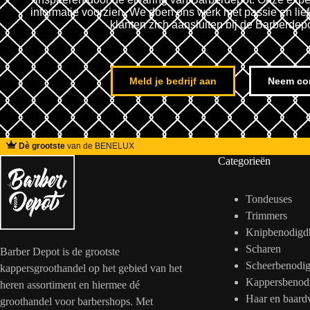
informatie voorzien. We doen ons werk met passie en lie
klanten zich aansluiten bij de Barberdep
Meld je bedrijf aan
Neem co
Dè grootste
van de BENELUX
Categorieën
Tondeuses
Trimmers
Knipbenodigd
Scharen
Barber Depot is de grootste
Scheerbenodi
kappersgroothandel op het gebied van het
Kappersbenod
heren assortiment en hiermee dé
Haar en baard
groothandel voor barbershops. Met