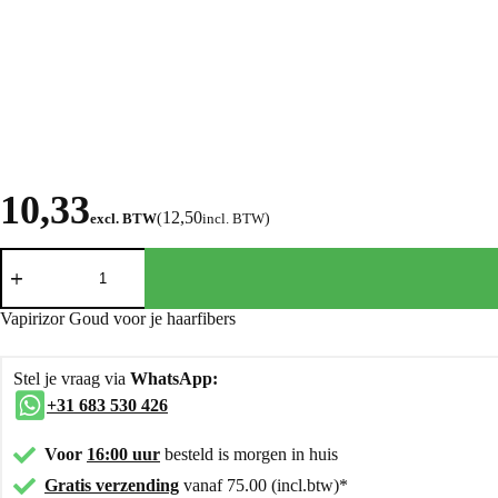
10,33
12,50
excl. BTW
(
incl. BTW
)
Vapirizor Goud voor je haarfibers
Stel je vraag via
WhatsApp:
+31 683 530 426
Voor
16:00 uur
besteld is morgen in huis
Gratis verzending
vanaf 75.00 (incl.btw)*