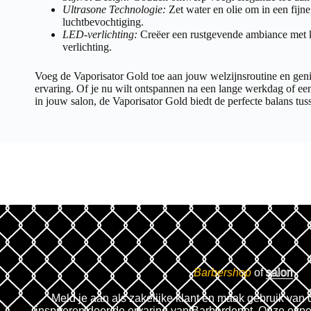
Ultrasone Technologie:
Zet water en olie om in een fij
luchtbevochtiging.
LED-verlichting:
Creëer een rustgevende ambiance met
verlichting.
Voeg de Vaporisator Gold toe aan jouw welzijnsroutine en geni
ervaring. Of je nu wilt ontspannen na een lange werkdag of een
in jouw salon, de Vaporisator Gold biedt de perfecte balans tuss
Barbershop
of
salon
Meld je aan als zakelijke klant en maak gebruik van 
inspireren door de ervaring van Barberdepot. Onze expe