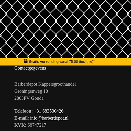
Gratis verzending
vanaf 75.00 (incl.btw)*
Contactgegevens
Barberdepot Kappersgroothandel
Groningenweg 18
2803PV Gouda
Telefoon:
+31 683530426
E-mail:
info@barberdepot.nl
KVK:
68747217