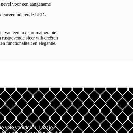
ne nevel voor een aangename
 kleurveranderende LED-
et van een luxe aromatherapie-
 rustgevende sfeer wilt creëren
en functionaliteit en elegantie.
de vele voordelen. Laat je
rts kunnen u van uitgebreide