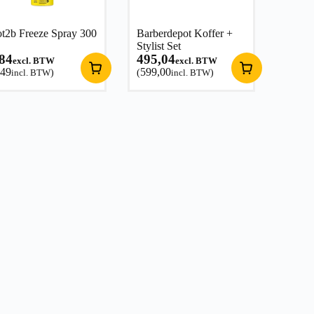
t2b Freeze Spray 300
Barberdepot Koffer +
Stylist Set
,84
495,04
excl. BTW
excl. BTW
,49
599,00
incl. BTW
)
(
incl. BTW
)