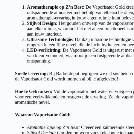
Aromatherapie op Z’n Best:
De Vaporisator Gold creë
ontspannende atmosfeer met behulp van etherische oliën
aromatherapie-ervaring in jouw eigen ruimte kunt beleve
Stijlvol Design:
Het gouden ontwerp van de vaporisator v
aan elke ruimte, waardoor het niet alleen functioneel is 
aan jouw interieur.
Ultrasone Technologie:
Dankzij ultrasone technologie w
omgezet in een fijne nevel, die de lucht hydrateert en hee
LED-verlichting:
De Vaporisator Gold is uitgerust met 
van kleur verandert, waardoor je een rustgevende ambianc
ontspanning.
Snelle Levering:
Bij Barberdepot begrijpen we dat snelheid cru
de Vaporisator Gold wordt morgen al bij je afgeleverd!
Hoe te Gebruiken:
Vul de vaporisator met water en voeg een p
voor een verkwikkende en rustgevende ervaring. Zet de vaporis
aromatische nevel.
Waarom Vaporisator Gold:
Aromatherapie op Z’n Best:
Creëer een kalmerende sfeer 
Stijlvol Design:
Gouden ontwerp voegt elegantie toe aan 