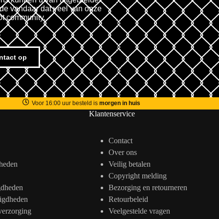
fde vandaar dat veel van onze
ot community.
ntact op
Voor 16:00 uur besteld is
morgen in huis
Klantenservice
Contact
Over ons
heden
Veilig betalen
Copyright melding
gdheden
Bezorging en retourneren
igdheden
Retourbeleid
verzorging
Veelgestelde vragen