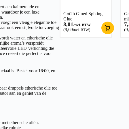
ert een kalmerende en
, waardoor je een luxe
Got2b Glued Spiking
Go
n.
Glue
ml
oegt een vleugje elegantie toe
8,01
7
excl. BTW
maar ook een stijlvolle toevoeging
9,69
9
(
incl. BTW
)
(
ordt water en etherische olie
rlijke aroma’s verspreidt.
sfeervolle LED-verlichting die
e creëert die perfect is voor
ciaal is. Bestel voor 16:00, en
aar druppels etherische olie toe
ator aan en geniet van de
met etherische oliën.
elke ruimte.