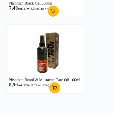
Nishman Black Gel 300ml
7,40
(
8,95
)
excl. BTW
incl. BTW
Nishman Beard & Mustache Care Oil 100ml
8,50
(
10,29
)
excl. BTW
incl. BTW