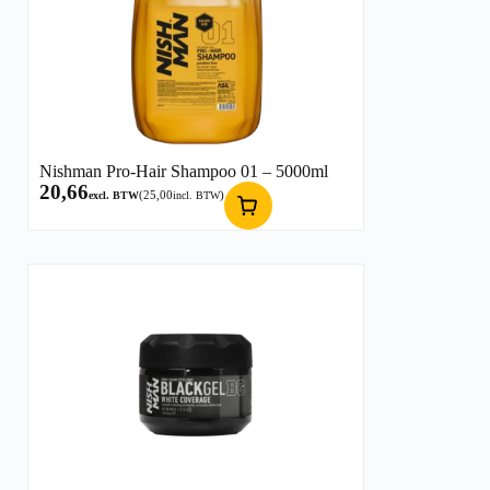
Nishman Pro-Hair Shampoo 01 – 5000ml
20,66
(
25,00
)
excl. BTW
incl. BTW