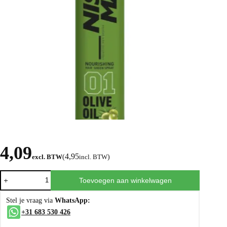
4,09
4,95
excl. BTW
(
incl. BTW
)
Toevoegen aan winkelwagen
Stel je vraag via
WhatsApp:
+31 683 530 426