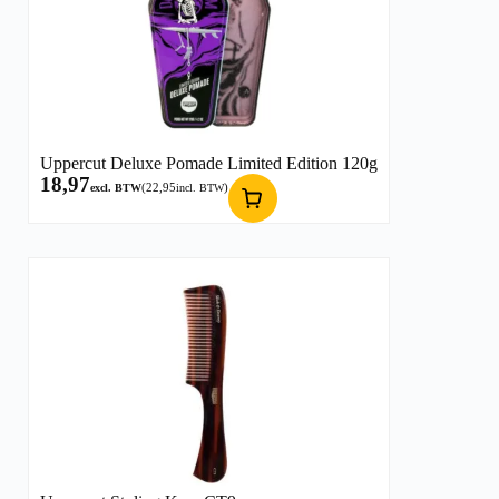
Uppercut Deluxe Pomade Limited Edition 120g
18,97
(
22,95
)
excl. BTW
incl. BTW