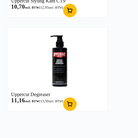
Uppercut Styling Kam CT9
10,70
(
12,95
)
excl. BTW
incl. BTW
Uppercut Degreaser
11,16
(
13,50
)
excl. BTW
incl. BTW