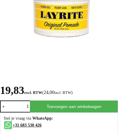
19,83
24,00
excl. BTW
(
incl. BTW
)
Toevoegen aan winkelwagen
Stel je vraag via
WhatsApp:
+31 683 530 426