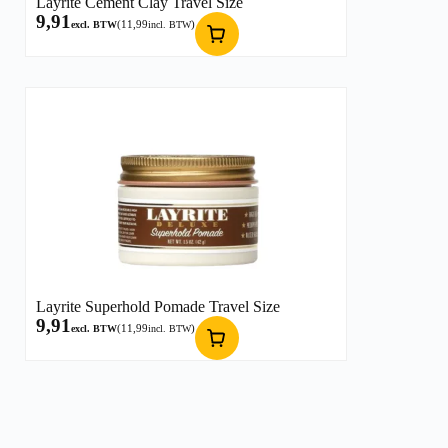
Layrite Cement Clay Travel Size
9,91
(
11,99
)
excl. BTW
incl. BTW
Layrite Superhold Pomade Travel Size
9,91
(
11,99
)
excl. BTW
incl. BTW