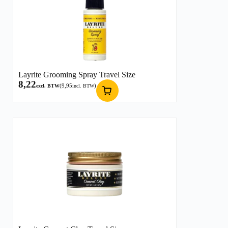
Layrite Grooming Spray Travel Size
8,22
(
9,95
)
excl. BTW
incl. BTW