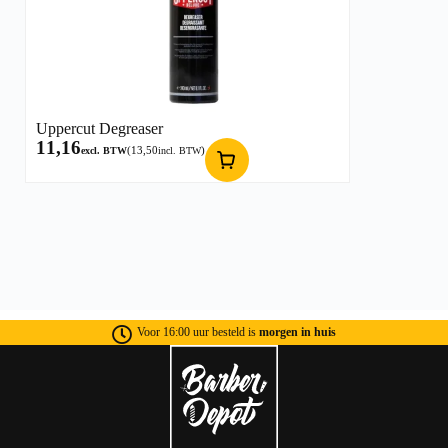
Uppercut Degreaser
11,16
(
13,50
)
excl. BTW
incl. BTW
Voor 16:00 uur besteld is
morgen in huis