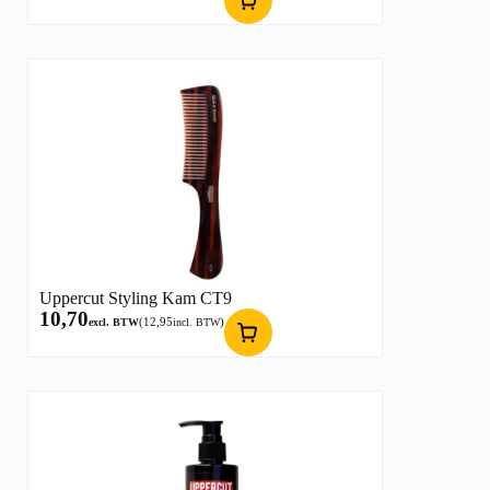
Uppercut Styling Kam CT9
10,70
(
12,95
)
excl. BTW
incl. BTW