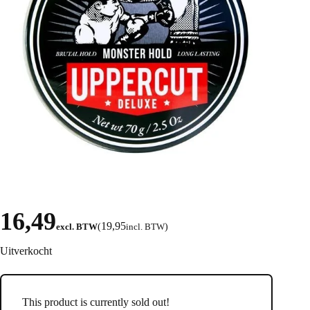
16,49
19,95
excl. BTW
(
incl. BTW
)
Uitverkocht
This product is currently sold out!