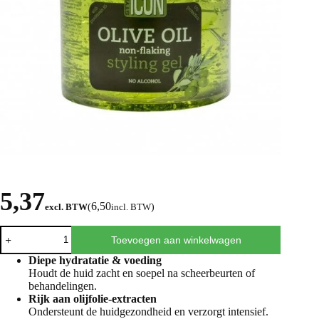
5,37
6,50
excl. BTW
(
incl. BTW
)
Toevoegen aan winkelwagen
Diepe hydratatie & voeding
Houdt de huid zacht en soepel na scheerbeurten of
behandelingen.
Rijk aan olijfolie-extracten
Ondersteunt de huidgezondheid en verzorgt intensief.