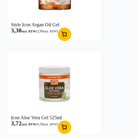
Style Icon Argan Oil Gel
3,30
(
3,99
)
excl. BTW
incl. BTW
Icon Aloe Vera Gel 525ml
3,72
(
4,50
)
excl. BTW
incl. BTW