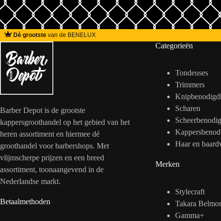
Dè grootste
van de BENELUX
Categorieën
Tondeuses
Trimmers
Knipbenodigd
Scharen
Barber Depot is de grootste
Scheerbenodi
kappersgroothandel op het gebied van het
Kappersbenod
heren assortiment en hiermee dé
Haar en baard
groothandel voor barbershops. Met
vlijmscherpe prijzen en een breed
Merken
assortiment, toonaangevend in de
Nederlandse markt.
Stylecraft
Betaalmethoden
Takara Belmo
Gamma+