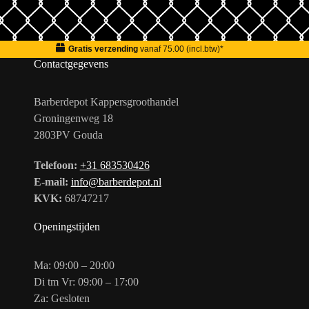
Gratis verzending
vanaf 75.00 (incl.btw)*
Contactgegevens
Barberdepot Kappersgroothandel
Groningenweg 18
2803PV Gouda
Telefoon:
+31 683530426
E-mail:
info@barberdepot.nl
KVK:
68747217
Openingstijden
Ma: 09:00 – 20:00
Di tm Vr: 09:00 – 17:00
Za: Gesloten