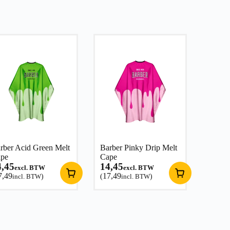
rber Acid Green Melt
Barber Pinky Drip Melt
pe
Cape
4,45
14,45
excl. BTW
excl. BTW
7,49
17,49
incl. BTW
)
(
incl. BTW
)