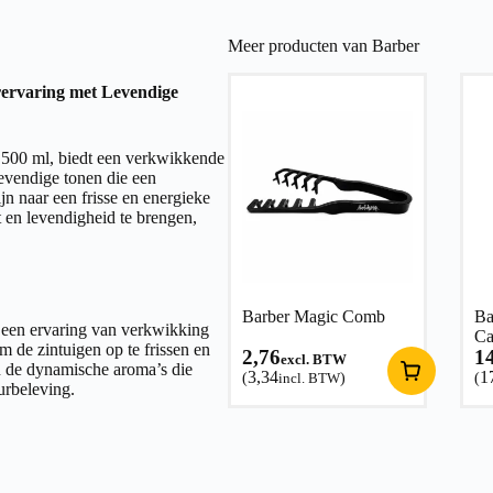
Meer producten van Barber
rvaring met Levendige
 500 ml, biedt een verkwikkende
evendige tonen die een
jn naar een frisse en energieke
 en levendigheid te brengen,
Barber Magic Comb
Ba
 een ervaring van verkwikking
Ca
m de zintuigen op te frissen en
2,76
1
excl. BTW
n de dynamische aroma’s die
3,34
1
(
incl. BTW
)
(
urbeleving.