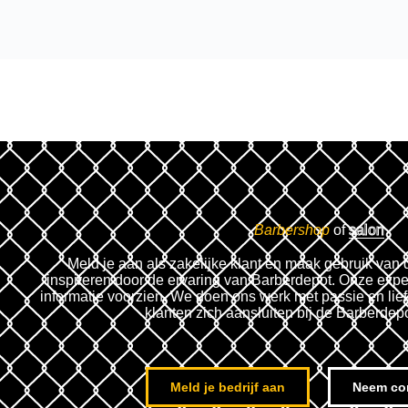
Barbershop
of
salon
Meld je aan als zakelijke klant en maak gebruik van 
inspireren door de ervaring van Barberdepot. Onze expe
informatie voorzien. We doen ons werk met passie en lie
klanten zich aansluiten bij de Barberdep
Meld je bedrijf aan
Neem co