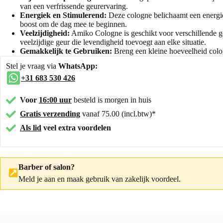
van een verfrissende geurervaring.
Energiek en Stimulerend:
Deze cologne belichaamt een energiek
boost om de dag mee te beginnen.
Veelzijdigheid:
Amiko Cologne is geschikt voor verschillende ge
veelzijdige geur die levendigheid toevoegt aan elke situatie.
Gemakkelijk te Gebruiken:
Breng een kleine hoeveelheid colog
Stel je vraag via
WhatsApp:
+31 683 530 426
Voor
16:00 uur
besteld is morgen in huis
Gratis verzending
vanaf 75.00 (incl.btw)*
Als lid
veel extra voordelen
Barber of salon?
Meld je aan
en maak gebruik van zakelijk voordeel.