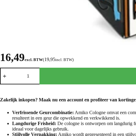
16,49
19,95
excl. BTW
(
incl. BTW
)
Zakelijk inkopen? Maak nu een
account
en profiteer van kortinge
Verfrissende Geurcombinatie:
Amiko Cologne omvat een combin
resulteert in een geur die opwekkend en verkwikkend is.
Langdurige Frisheid:
De cologne is ontworpen om langdurig fri
ideaal voor dagelijks gebruik.
Stijlvolle Verpakking:
Amiko wordt gepresenteerd in een stijlvol