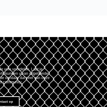
de vele voordelen. Laat je
rts kunnen u van uitgebreide
fde vandaar dat veel van onze
ot community.
ntact op