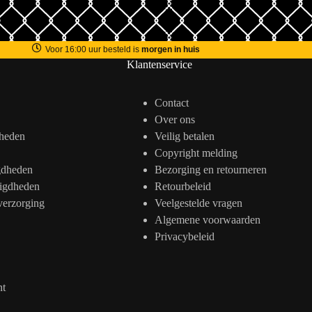
Voor 16:00 uur besteld is
morgen in huis
Klantenservice
Contact
Over ons
heden
Veilig betalen
Copyright melding
gdheden
Bezorging en retourneren
igdheden
Retourbeleid
verzorging
Veelgestelde vragen
Algemene voorwaarden
Privacybeleid
nt