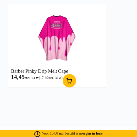
Barber Pinky Drip Melt Cape
14,45
(
17,49
)
excl. BTW
incl. BTW
Voor 16:00 uur besteld is
morgen in huis