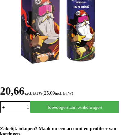
20,66
25,00
excl. BTW
(
incl. BTW
)
Toevoegen aan winkelwagen
Zakelijk inkopen? Maak nu een
account
en profiteer van
kortingen.