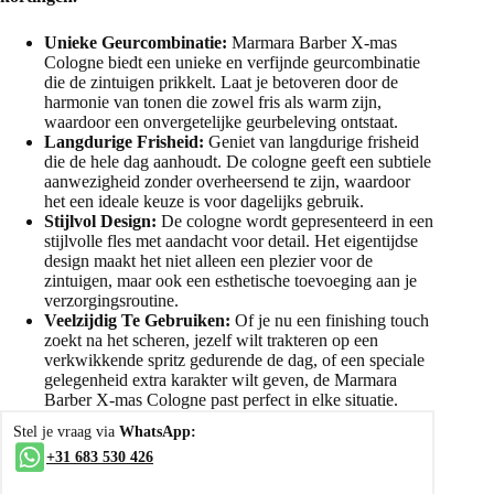
Unieke Geurcombinatie:
Marmara Barber X-mas
Cologne biedt een unieke en verfijnde geurcombinatie
die de zintuigen prikkelt. Laat je betoveren door de
harmonie van tonen die zowel fris als warm zijn,
waardoor een onvergetelijke geurbeleving ontstaat.
Langdurige Frisheid:
Geniet van langdurige frisheid
die de hele dag aanhoudt. De cologne geeft een subtiele
aanwezigheid zonder overheersend te zijn, waardoor
het een ideale keuze is voor dagelijks gebruik.
Stijlvol Design:
De cologne wordt gepresenteerd in een
stijlvolle fles met aandacht voor detail. Het eigentijdse
design maakt het niet alleen een plezier voor de
zintuigen, maar ook een esthetische toevoeging aan je
verzorgingsroutine.
Veelzijdig Te Gebruiken:
Of je nu een finishing touch
zoekt na het scheren, jezelf wilt trakteren op een
verkwikkende spritz gedurende de dag, of een speciale
gelegenheid extra karakter wilt geven, de Marmara
Barber X-mas Cologne past perfect in elke situatie.
Stel je vraag via
WhatsApp:
+31 683 530 426