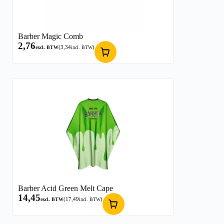
Barber Magic Comb
2,76
(
3,34
)
excl. BTW
incl. BTW
Barber Acid Green Melt Cape
14,45
(
17,49
)
excl. BTW
incl. BTW