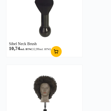
Sibel Neck Brush
10,74
(
12,99
)
excl. BTW
incl. BTW