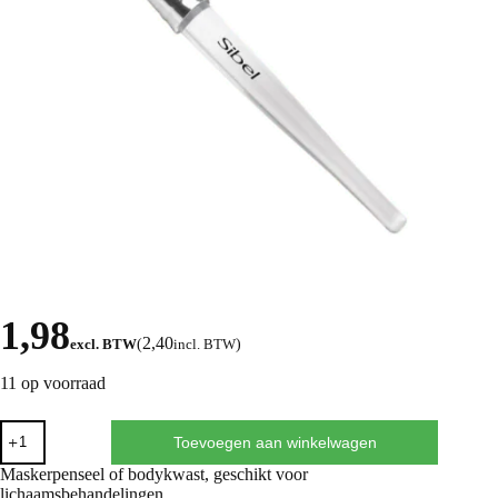
1,98
2,40
excl. BTW
(
incl. BTW
)
11 op voorraad
Toevoegen aan winkelwagen
Maskerpenseel of bodykwast, geschikt voor
lichaamsbehandelingen.