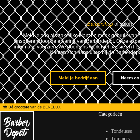
Barbershop
of
salon
Meld je aan als zakelijke klant en maak gebruik van 
inspireren door de ervaring van Barberdepot. Onze expe
informatie voorzien. We doen ons werk met passie en lie
klanten zich aansluiten bij de Barberdep
Meld je bedrijf aan
Neem co
Dè grootste
van de BENELUX
Categorieën
Tondeuses
Trimmers