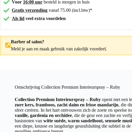
Voor
16:00 uur
besteld is morgen in huis
Gratis verzending
vanaf 75.00 (incl.btw)*
Als lid
veel extra voordelen
Barber of salon?
Meld je aan
en maak gebruik van zakelijk voordeel.
Omschrijving Collection Premium Interieurspray – Ruby
Collection Premium Interieurspray – Ruby
opent met een le
zure kers, framboos, zacht daim en frisse mandarijn
, die d
sfeer creëren. In het hart ontvouwen zich de zoete en speelse 
vanille, gardenia en orchidee
, die de geur een zachte en verf
basisnoten van
witte suède, warm sandelhout, sensuele musk
een diepe, knusse en langdurige geurafsluiting die subtiel in de
gezellige ambiance brengt.