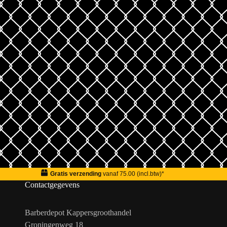
Gratis verzending
vanaf 75.00 (incl.btw)*
Contactgegevens
Barberdepot Kappersgroothandel
Groningenweg 18