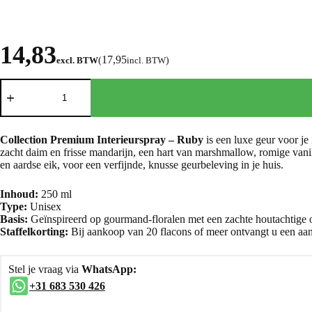
14,83
17,95
excl. BTW
(
incl. BTW
)
Collection Premium Interieurspray – Ruby
is een luxe geur voor je 
zacht daim en frisse mandarijn, een hart van marshmallow, romige vani
en aardse eik, voor een verfijnde, knusse geurbeleving in je huis.
Inhoud:
250 ml
Type:
Unisex
Basis:
Geïnspireerd op gourmand-floralen met een zachte houtachtige 
Staffelkorting:
Bij aankoop van 20 flacons of meer ontvangt u een aantr
Stel je vraag via
WhatsApp:
+31 683 530 426