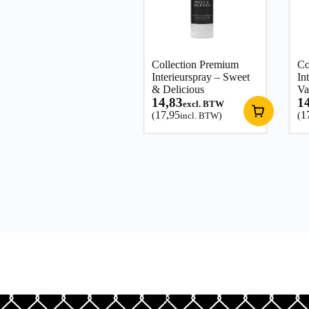
Collection Premium
Co
Interieurspray – Sweet
In
& Delicious
Va
14,83
1
excl. BTW
17,95
1
(
incl. BTW
)
(