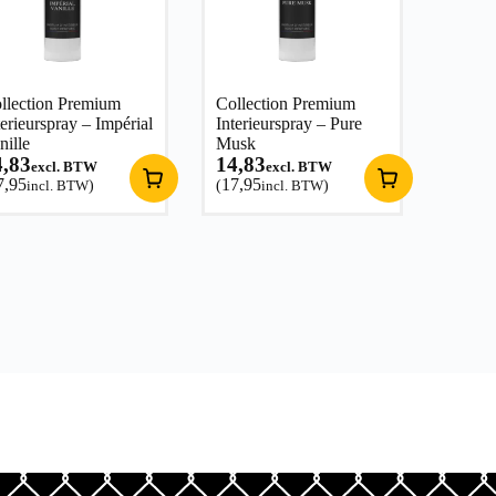
llection Premium
Collection Premium
terieurspray – Impérial
Interieurspray – Pure
nille
Musk
4,83
14,83
excl. BTW
excl. BTW
7,95
17,95
incl. BTW
)
(
incl. BTW
)