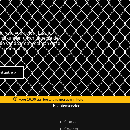
de vele voordelen. Laat je
rts kunnen u van uitgebreide
fde vandaar dat veel van onze
ot community.
ntact op
Voor 16:00 uur besteld is
morgen in huis
Klantenservice
Contact
Over ons