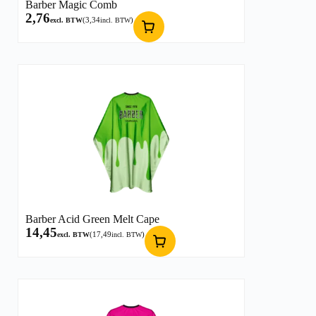
Barber Magic Comb
2,76
(
3,34
)
excl. BTW
incl. BTW
Barber Acid Green Melt Cape
14,45
(
17,49
)
excl. BTW
incl. BTW