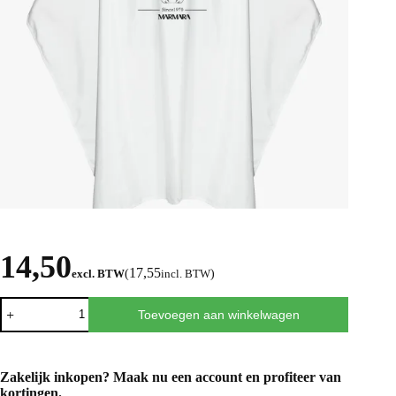
14,50
17,55
excl. BTW
(
incl. BTW
)
Toevoegen aan winkelwagen
Zakelijk inkopen? Maak nu een
account
en profiteer van
kortingen.