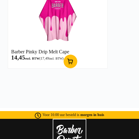
Barber Pinky Drip Melt Cape
14,45
(
17,49
)
excl. BTW
incl. BTW
Voor 16:00 uur besteld is
morgen in huis