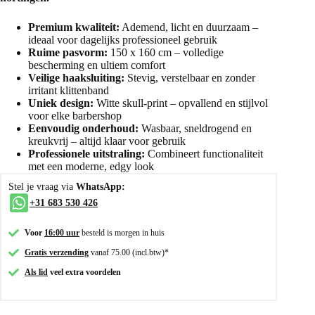
Premium kwaliteit:
Ademend, licht en duurzaam –
ideaal voor dagelijks professioneel gebruik
Ruime pasvorm:
150 x 160 cm – volledige
bescherming en ultiem comfort
Veilige haaksluiting:
Stevig, verstelbaar en zonder
irritant klittenband
Uniek design:
Witte skull-print – opvallend en stijlvol
voor elke barbershop
Eenvoudig onderhoud:
Wasbaar, sneldrogend en
kreukvrij – altijd klaar voor gebruik
Professionele uitstraling:
Combineert functionaliteit
met een moderne, edgy look
Stel je vraag via
WhatsApp:
+31 683 530 426
Voor
16:00 uur
besteld is morgen in huis
Gratis verzending
vanaf 75.00 (incl.btw)*
Als lid
veel extra voordelen