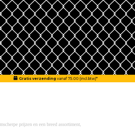
Gratis verzending
vanaf 75.00 (incl.btw)*
mscherpe prijzen en een breed assortiment,