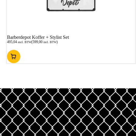
Barberdepot Koffer + Stylist Set
495,04
(
599,00
)
excl. BTW
incl. BTW