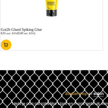
Got2b Glued Spiking Glue
8,01
(
9,69
)
excl. BTW
incl. BTW
Barbershop
of
salon
Meld je aan als zakelijke klant en maak gebruik van