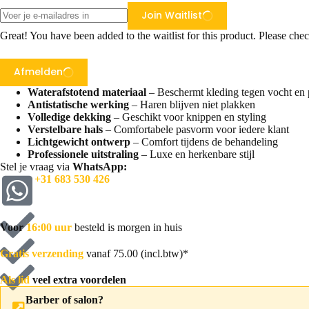
Join Waitlist
Great! You have been added to the waitlist for this product. Please chec
Afmelden
Waterafstotend materiaal
– Beschermt kleding tegen vocht en
Antistatische werking
– Haren blijven niet plakken
Volledige dekking
– Geschikt voor knippen en styling
Verstelbare hals
– Comfortabele pasvorm voor iedere klant
Lichtgewicht ontwerp
– Comfort tijdens de behandeling
Professionele uitstraling
– Luxe en herkenbare stijl
Stel je vraag via
WhatsApp:
+31 683 530 426
Voor
16:00 uur
besteld is morgen in huis
Gratis verzending
vanaf 75.00 (incl.btw)*
Als lid
veel extra voordelen
Barber of salon?