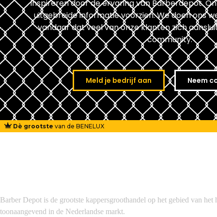
inspireren door de ervaring van Barberdepot. O
uitgebreide informatie voorzien. We doen ons we
vandaar dat veel van onze klanten zich aanslui
community.
Meld je bedrijf aan
Neem co
Dè grootste
van de BENELUX
Barber Depot is de grootste kappersgroothandel op het gebied van het 
toonaangevend in de Nederlandse markt.