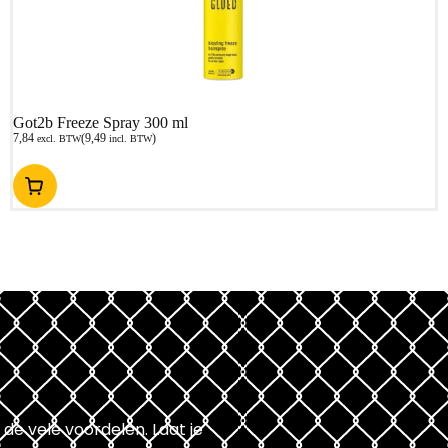
Got2b Freeze Spray 300 ml
7,84
(
9,49
)
excl. BTW
incl. BTW
 de vele voordelen. Laat je