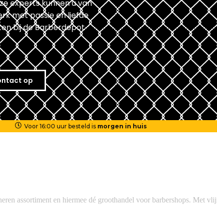
nze experts kunnen u van
rk met passie en liefde
ten bij de Barberdepot
ntact op
Voor 16:00 uur besteld is
morgen in huis
heren assortiment en hiermee dé groothandel voor barbershops. Met vlij