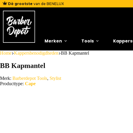
Dè grootste
van de BENELUX
Merken
Tools
Kappers
Home
Kappersbenodigdheden
BB Kapmantel
BB Kapmantel
Merk:
Barberdepot Tools
,
Stylist
Producttype:
Cape