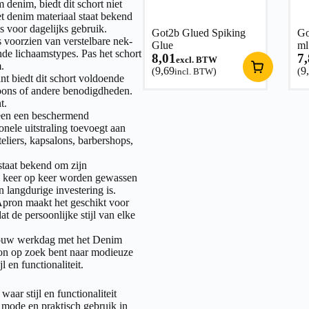
enim, biedt dit schort niet
et denim materiaal staat bekend
s voor dagelijks gebruik.
Got2b Glued Spiking
Go
voorzien van verstelbare nek-
Glue
ml
nde lichaamstypes. Pas het schort
8,01
7
excl. BTW
.
9,69
9
(
incl. BTW
)
(
t biedt dit schort voldoende
foons of andere benodigdheden.
t.
een een beschermend
ionele uitstraling toevoegt aan
eliers, kapsalons, barbershops,
taat bekend om zijn
n keer op keer worden gewassen
n langdurige investering is.
pron maakt het geschikt voor
 de persoonlijke stijl van elke
 jouw werkdag met het Denim
oon op zoek bent naar modieuze
l en functionaliteit.
r stijl en functionaliteit
mode en praktisch gebruik in