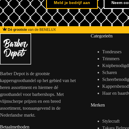
Meld je bedrijf aan
Neem co
Dè grootste
van de BENELUX
Categorieën
Tondeuses
Trimmers
Knipbenodigd
Scharen
Barber Depot is de grootste
Scheerbenodi
kappersgroothandel op het gebied van het
Kappersbenod
heren assortiment en hiermee dé
Haar en baard
groothandel voor barbershops. Met
vlijmscherpe prijzen en een breed
Merken
assortiment, toonaangevend in de
Nederlandse markt.
Stylecraft
Betaalmethoden
Takara Belmo