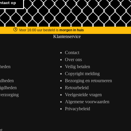
ntact op
Voor 16:00 uur besteld is
morgen in huis
Klantenservice
Contact
Over ons
heden
Veilig betalen
Copyright melding
gdheden
Bezorging en retourneren
igdheden
Retourbeleid
verzorging
Veelgestelde vragen
Algemene voorwaarden
Privacybeleid
nt