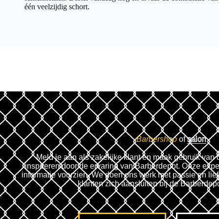
één veelzijdig schort.
Barbershop
of
salon
Meld je aan als zakelijke klant en maak gebruik van 
inspireren door de ervaring van Barberdepot. Onze expe
informatie voorzien. We doen ons werk met passie en lie
klanten zich aansluiten bij de Barberdep