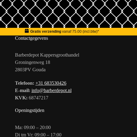
Gratis verzending
vanaf 75.00 (incl.btw)*
Contactgegevens
Barberdepot Kappersgroothandel
Groningenweg 18
2803PV Gouda
Telefoon:
+31 683530426
E-mail:
info@barberdepot.nl
KVK:
68747217
Openingstijden
Ma: 09:00 – 20:00
Di tm Vr: 09:00 – 17:00