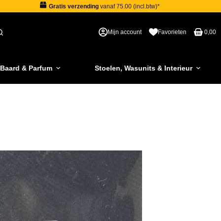
Gratis verzending
vanaf 75.00 (incl.btw)*
Mijn account
Favorieten
0,00
 Baard & Parfum
Stoelen, Wasunits & Interieur