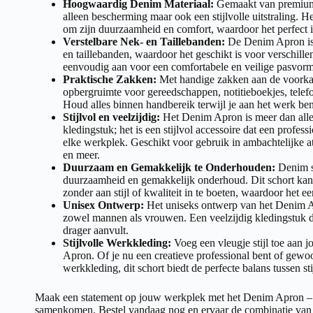
Hoogwaardig Denim Materiaal:
Gemaakt van premium d
alleen bescherming maar ook een stijlvolle uitstraling. H
om zijn duurzaamheid en comfort, waardoor het perfect i
Verstelbare Nek- en Taillebanden:
De Denim Apron is 
en taillebanden, waardoor het geschikt is voor verschille
eenvoudig aan voor een comfortabele en veilige pasvorm
Praktische Zakken:
Met handige zakken aan de voorkan
opbergruimte voor gereedschappen, notitieboekjes, tele
Houd alles binnen handbereik terwijl je aan het werk ben
Stijlvol en veelzijdig:
Het Denim Apron is meer dan all
kledingstuk; het is een stijlvol accessoire dat een profess
elke werkplek. Geschikt voor gebruik in ambachtelijke at
en meer.
Duurzaam en Gemakkelijk te Onderhouden:
Denim s
duurzaamheid en gemakkelijk onderhoud. Dit schort ka
zonder aan stijl of kwaliteit in te boeten, waardoor het ee
Unisex Ontwerp:
Het uniseks ontwerp van het Denim A
zowel mannen als vrouwen. Een veelzijdig kledingstuk dat
drager aanvult.
Stijlvolle Werkkleding:
Voeg een vleugje stijl toe aan
Apron. Of je nu een creatieve professional bent of gew
werkkleding, dit schort biedt de perfecte balans tussen stij
Maak een statement op jouw werkplek met het Denim Apron – waa
samenkomen. Bestel vandaag nog en ervaar de combinatie van 