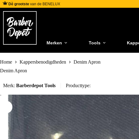
Dè grootste
van de BENELUX
Merken
Tools
Kapp
Home
Kappersbenodigdheden
Denim Apron
Denim Apron
Merk:
Barberdepot Tools
Producttype: