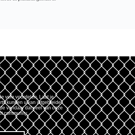
de vele voordelen. Laat je
rts kunnen u van uitgebreide
fde vandaar dat veel van onze
ot community.