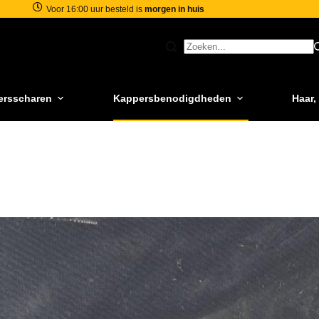
Voor 16:00 uur besteld is
morgen in huis
ersscharen
Kappersbenodigdheden
Haar,