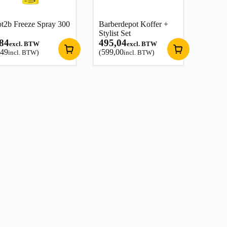
t2b Freeze Spray 300
Barberdepot Koffer +
Stylist Set
,84
495,04
excl. BTW
excl. BTW
,49
599,00
incl. BTW
)
(
incl. BTW
)