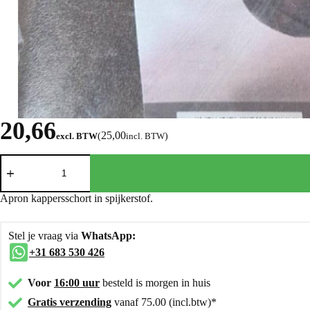
20,66
25,00
excl. BTW
(
incl. BTW
)
Apron kappersschort in spijkerstof.
Stel je vraag via
WhatsApp:
+31 683 530 426
Voor
16:00 uur
besteld is morgen in huis
Gratis verzending
vanaf 75.00 (incl.btw)*