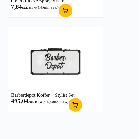
Got2b Freeze Spray 300 ml
7,84
(
9,49
)
excl. BTW
incl. BTW
Barberdepot Koffer + Stylist Set
495,04
(
599,00
)
excl. BTW
incl. BTW