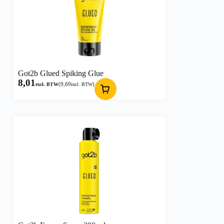
Got2b Glued Spiking Glue
8,01
(
9,69
)
excl. BTW
incl. BTW