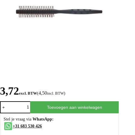
3,72
4,50
excl. BTW
(
incl. BTW
)
Toevoegen aan winkelwagen
Stel je vraag via
WhatsApp:
+31 683 530 426