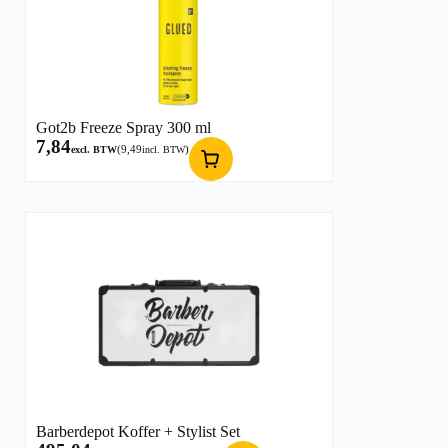
Got2b Freeze Spray 300 ml
7,84
(
9,49
)
excl. BTW
incl. BTW
Barberdepot Koffer + Stylist Set