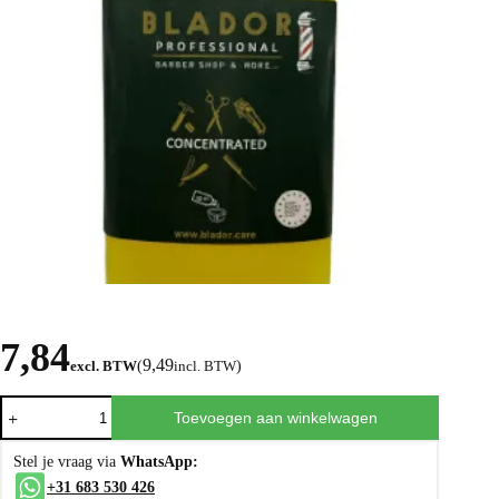
7,84
9,49
excl. BTW
(
incl. BTW
)
Toevoegen aan winkelwagen
Stel je vraag via
WhatsApp:
+31 683 530 426