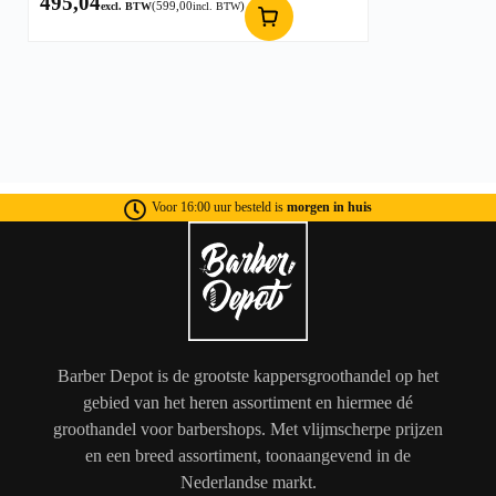
495,04
(
599,00
)
excl. BTW
incl. BTW
Voor 16:00 uur besteld is
morgen in huis
Barber Depot is de grootste kappersgroothandel op het
gebied van het heren assortiment en hiermee dé
groothandel voor barbershops. Met vlijmscherpe prijzen
en een breed assortiment, toonaangevend in de
Nederlandse markt.