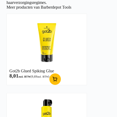
haarverzorgingsregimes.
Meer producten van Barberdepot Tools
Got2b Glued Spiking Glue
8,01
(
9,69
)
excl. BTW
incl. BTW