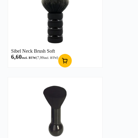
Sibel Neck Brush Soft
6,60
(
7,99
)
excl. BTW
incl. BTW