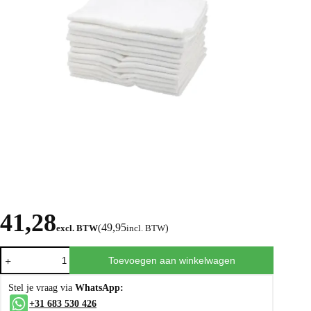
41,28
49,95
excl. BTW
(
incl. BTW
)
Toevoegen aan winkelwagen
Stel je vraag via
WhatsApp:
+31 683 530 426