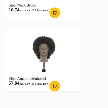
Sibel Neck Brush
10,74
(
12,99
)
excl. BTW
incl. BTW
Sibel Amara oefenhoofd
57,84
(
69,99
)
excl. BTW
incl. BTW