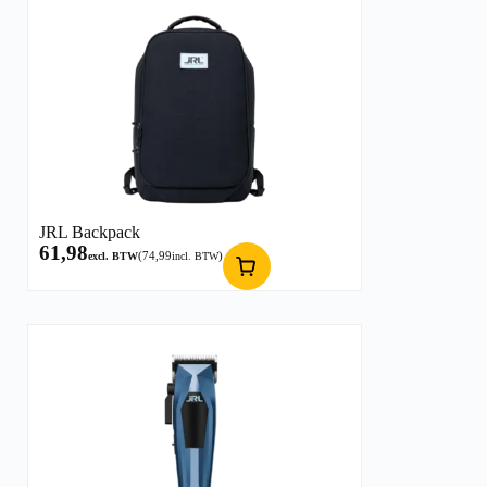
JRL Backpack
61,98
(
74,99
)
excl. BTW
incl. BTW