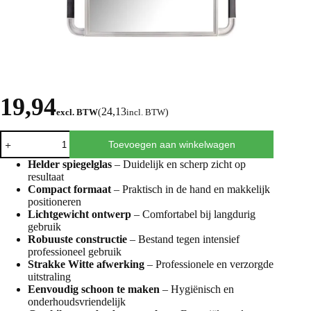
19,94
24,13
excl. BTW
(
incl. BTW
)
Toevoegen aan winkelwagen
Helder spiegelglas
– Duidelijk en scherp zicht op
resultaat
Compact formaat
– Praktisch in de hand en makkelijk
positioneren
Lichtgewicht ontwerp
– Comfortabel bij langdurig
gebruik
Robuuste constructie
– Bestand tegen intensief
professioneel gebruik
Strakke Witte afwerking
– Professionele en verzorgde
uitstraling
Eenvoudig schoon te maken
– Hygiënisch en
onderhoudsvriendelijk