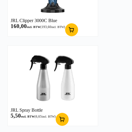
JRL Clipper 3000C Blue
160,00
(
193,60
)
excl. BTW
incl. BTW
JRL Spray Bottle
5,50
(
6,65
)
excl. BTW
incl. BTW