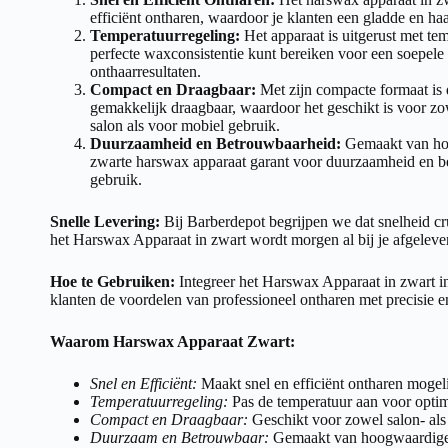
efficiënt ontharen, waardoor je klanten een gladde en haa
Temperatuurregeling:
Het apparaat is uitgerust met tem
perfecte waxconsistentie kunt bereiken voor een soepele
onthaarresultaten.
Compact en Draagbaar:
Met zijn compacte formaat is 
gemakkelijk draagbaar, waardoor het geschikt is voor zo
salon als voor mobiel gebruik.
Duurzaamheid en Betrouwbaarheid:
Gemaakt van hoo
zwarte harswax apparaat garant voor duurzaamheid en b
gebruik.
Snelle Levering:
Bij Barberdepot begrijpen we dat snelheid cru
het Harswax Apparaat in zwart wordt morgen al bij je afgeleve
Hoe te Gebruiken:
Integreer het Harswax Apparaat in zwart in
klanten de voordelen van professioneel ontharen met precisie 
Waarom Harswax Apparaat Zwart:
Snel en Efficiënt:
Maakt snel en efficiënt ontharen mogel
Temperatuurregeling:
Pas de temperatuur aan voor optim
Compact en Draagbaar:
Geschikt voor zowel salon- als
Duurzaam en Betrouwbaar:
Gemaakt van hoogwaardige 