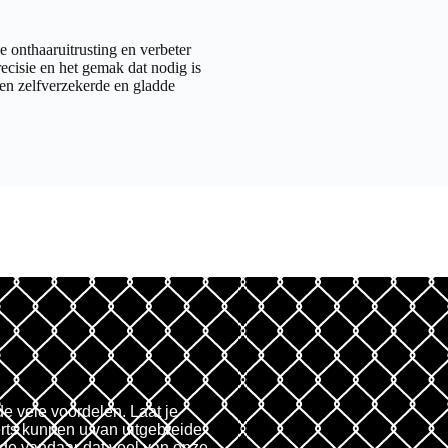
 onthaaruitrusting en verbeter
ecisie en het gemak dat nodig is
en zelfverzekerde en gladde
de vele voordelen. Laat je
rts kunnen u van uitgebreide
fde vandaar dat veel van onze