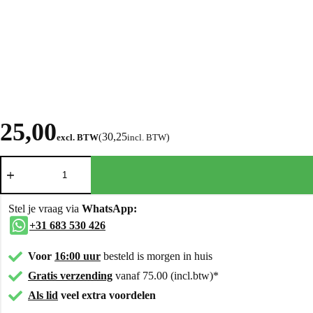
25,00
30,25
excl. BTW
(
incl. BTW
)
Stel je vraag via
WhatsApp:
+31 683 530 426
Voor
16:00 uur
besteld is morgen in huis
Gratis verzending
vanaf 75.00 (incl.btw)*
Als lid
veel extra voordelen