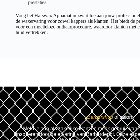
prestaties.
Voeg het Harswax Apparaat in zwart toe aan jouw professionele
de waxervaring voor zowel kappers als klanten. Het biedt de pr
voor een moeiteloze onthaarprocedure, waardoor klanten met e
huid vertrekken.
Barbershop
of
salon
Meld je aan als zakelijke klant en maak gebruik van 
inspireren door de ervaring van Barberdepot. Onze expe
informatie voorzien. We doen ons werk met passie en lie