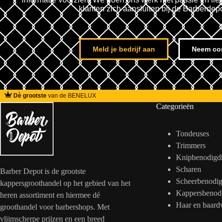
klanten zich aansluiten bij de Barberdep
Meld je bedrijf aan
Neem co
Dè grootste
van de BENELUX
Categorieën
Tondeuses
Trimmers
Knipbenodigd
Scharen
Barber Depot is de grootste
Scheerbenodi
kappersgroothandel op het gebied van het
Kappersbenod
heren assortiment en hiermee dé
Haar en baard
groothandel voor barbershops. Met
vlijmscherpe prijzen en een breed