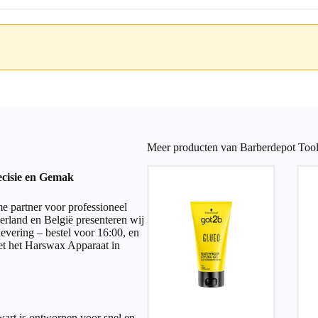
Meer producten van Barberdepot Tool
ecisie en Gemak
e partner voor professioneel
derland en België presenteren wij
evering – bestel voor 16:00, en
et het Harswax Apparaat in
art is ontworpen voor snel en