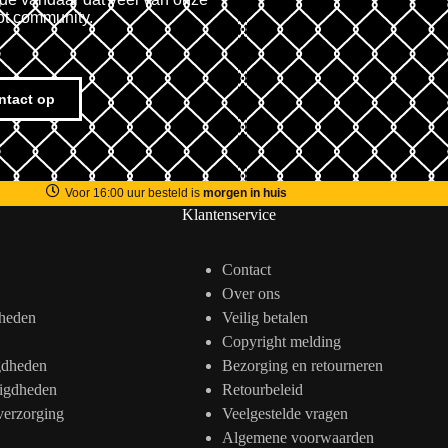
ot community.
ntact op
Voor 16:00 uur besteld is
morgen in huis
Klantenservice
Contact
Over ons
heden
Veilig betalen
Copyright melding
gdheden
Bezorging en retourneren
igdheden
Retourbeleid
verzorging
Veelgestelde vragen
Algemene voorwaarden