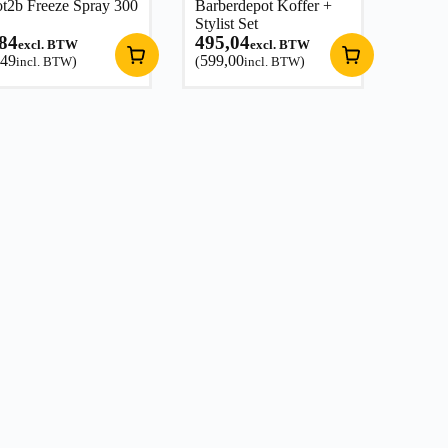
t2b Freeze Spray 300
Barberdepot Koffer +
Stylist Set
,84
495,04
excl. BTW
excl. BTW
,49
599,00
incl. BTW
)
(
incl. BTW
)