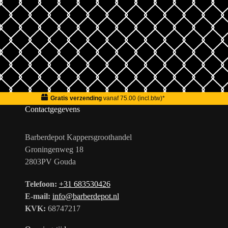
Gratis verzending
vanaf 75.00 (incl.btw)*
Contactgegevens
Barberdepot Kappersgroothandel
Groningenweg 18
2803PV Gouda
Telefoon:
+31 683530426
E-mail:
info@barberdepot.nl
KVK:
68747217