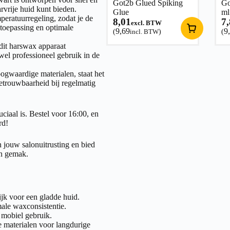
Got2b Glued Spiking
Go
rvrije huid kunt bieden.
Glue
ml
peratuurregeling, zodat je de
8,01
7
excl. BTW
 toepassing en optimale
9,69
9
(
incl. BTW
)
(
dit harswax apparaat
wel professioneel gebruik in de
gwaardige materialen, staat het
etrouwbaarheid bij regelmatig
ciaal is. Bestel voor 16:00, en
rd!
 jouw salonuitrusting en bied
en gemak.
ijk voor een gladde huid.
ale waxconsistentie.
 mobiel gebruik.
materialen voor langdurige