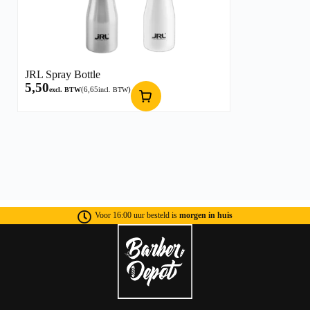
JRL Spray Bottle
5,50
(
6,65
)
excl. BTW
incl. BTW
Voor 16:00 uur besteld is
morgen in huis