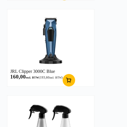
JRL Clipper 3000C Blue
160,00
(
193,60
)
excl. BTW
incl. BTW