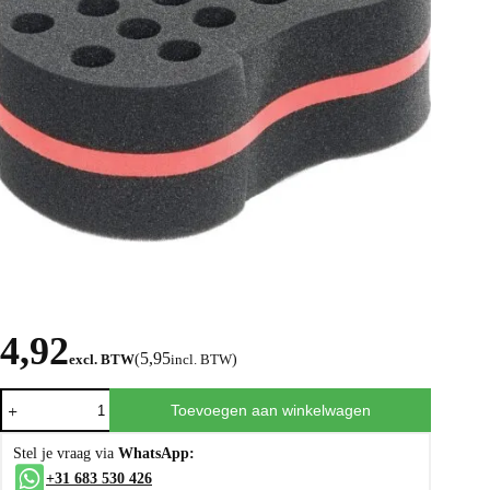
4,92
5,95
excl. BTW
(
incl. BTW
)
Toevoegen aan winkelwagen
Stel je vraag via
WhatsApp:
+31 683 530 426