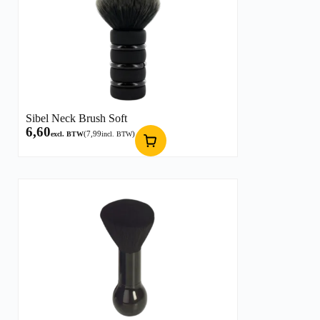
Sibel Neck Brush Soft
6,60
(
7,99
)
excl. BTW
incl. BTW