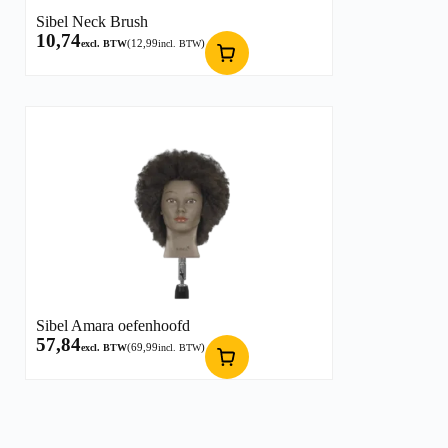
Sibel Neck Brush
10,74
(
12,99
)
excl. BTW
incl. BTW
Sibel Amara oefenhoofd
57,84
(
69,99
)
excl. BTW
incl. BTW