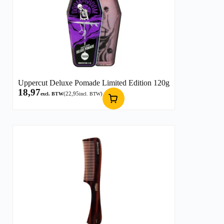
Uppercut Deluxe Pomade Limited Edition 120g
18,97
(
22,95
)
excl. BTW
incl. BTW