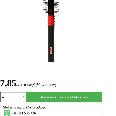
7,85
9,50
excl. BTW
(
incl. BTW
)
Toevoegen aan winkelwagen
Stel je vraag via
WhatsApp:
+31 683 530 426