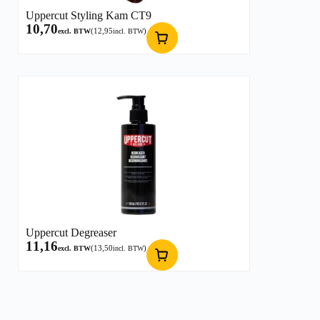
Uppercut Styling Kam CT9
10,70
(
12,95
)
excl. BTW
incl. BTW
Uppercut Degreaser
11,16
(
13,50
)
excl. BTW
incl. BTW