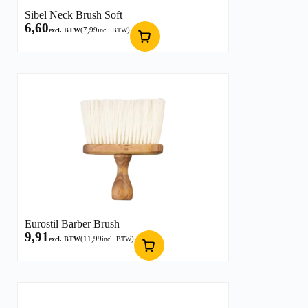
Sibel Neck Brush Soft
6,60
(
7,99
)
excl. BTW
incl. BTW
Eurostil Barber Brush
9,91
(
11,99
)
excl. BTW
incl. BTW