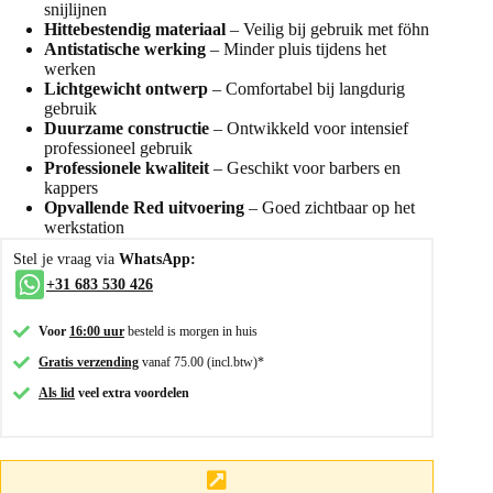
snijlijnen
Hittebestendig materiaal
– Veilig bij gebruik met föhn
Antistatische werking
– Minder pluis tijdens het
werken
Lichtgewicht ontwerp
– Comfortabel bij langdurig
gebruik
Duurzame constructie
– Ontwikkeld voor intensief
professioneel gebruik
Professionele kwaliteit
– Geschikt voor barbers en
kappers
Opvallende Red uitvoering
– Goed zichtbaar op het
werkstation
Stel je vraag via
WhatsApp:
+31 683 530 426
Voor
16:00 uur
besteld is morgen in huis
Gratis verzending
vanaf 75.00 (incl.btw)*
Als lid
veel extra voordelen