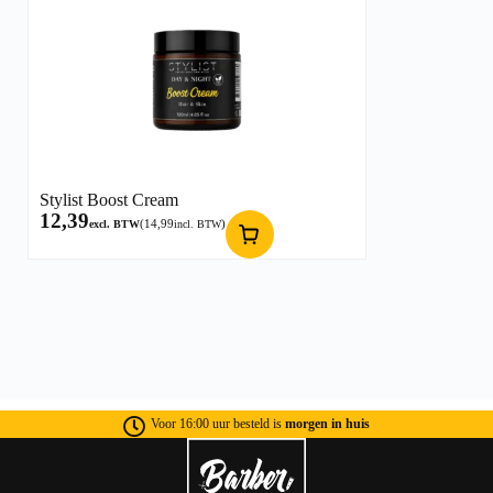
Stylist Boost Cream
12,39
(
14,99
)
excl. BTW
incl. BTW
Voor 16:00 uur besteld is
morgen in huis