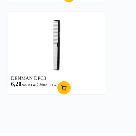
DENMAN DPC3
6,20
(
7,50
)
excl. BTW
incl. BTW