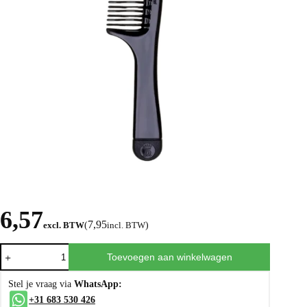
6,57
7,95
excl. BTW
(
incl. BTW
)
Toevoegen aan winkelwagen
Stel je vraag via
WhatsApp:
+31 683 530 426