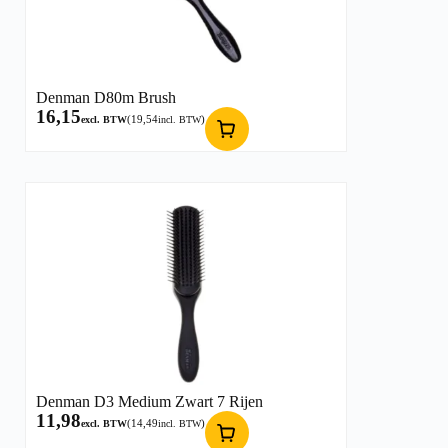
Denman D80m Brush
16,15
(
19,54
)
excl. BTW
incl. BTW
Denman D3 Medium Zwart 7 Rijen
11,98
(
14,49
)
excl. BTW
incl. BTW